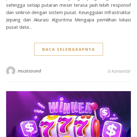
sehingga setiap putaran mesin terasa jauh lebih responsif
dan sinkron dengan sistem pusat. Keunggulan Infrastruktur
Jepang dan Akurasi Algoritma Mengapa pemilihan lokasi
pusat data…
BACA SELENGKAPNYA
muzasound
0 Komentar