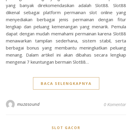
yang banyak direkomendasikan adalah Slot88. Slot88
dikenal sebagai platform permainan slot online yang
menyediakan berbagai jenis permainan dengan fitur
lengkap dan peluang kemenangan yang menarik. Pemula
dapat dengan mudah memahami permainan karena Slot88
menawarkan tampilan sederhana, sistem stabil, serta
berbagai bonus yang membantu meningkatkan peluang
menang. Dalam artikel ini akan dibahas secara lengkap
mengenai 7 keuntungan bermain Slot88…
BACA SELENGKAPNYA
muzasound
0 Komentar
SLOT GACOR