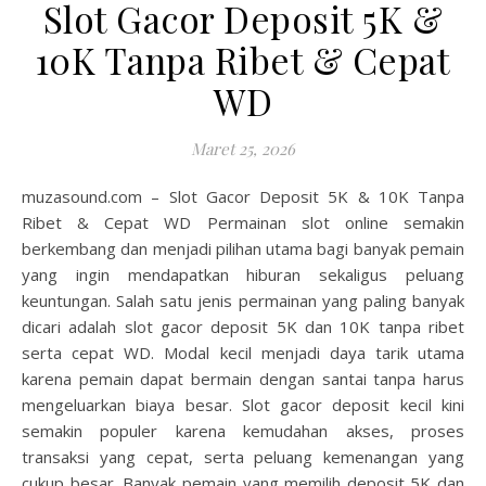
Slot Gacor Deposit 5K &
10K Tanpa Ribet & Cepat
WD
Maret 25, 2026
muzasound.com – Slot Gacor Deposit 5K & 10K Tanpa
Ribet & Cepat WD Permainan slot online semakin
berkembang dan menjadi pilihan utama bagi banyak pemain
yang ingin mendapatkan hiburan sekaligus peluang
keuntungan. Salah satu jenis permainan yang paling banyak
dicari adalah slot gacor deposit 5K dan 10K tanpa ribet
serta cepat WD. Modal kecil menjadi daya tarik utama
karena pemain dapat bermain dengan santai tanpa harus
mengeluarkan biaya besar. Slot gacor deposit kecil kini
semakin populer karena kemudahan akses, proses
transaksi yang cepat, serta peluang kemenangan yang
cukup besar. Banyak pemain yang memilih deposit 5K dan