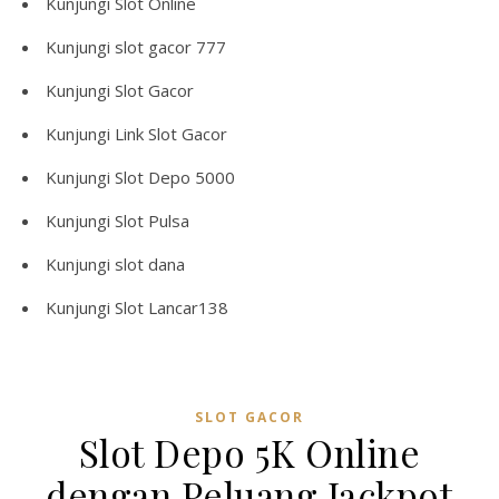
Kunjungi
Slot Online
Kunjungi
slot gacor 777
Kunjungi
Slot Gacor
Kunjungi
Link Slot Gacor
Kunjungi
Slot Depo 5000
Kunjungi
Slot Pulsa
Kunjungi
slot dana
Kunjungi
Slot Lancar138
SLOT GACOR
Slot Depo 5K Online
dengan Peluang Jackpot