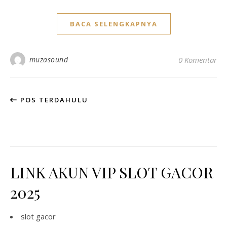
BACA SELENGKAPNYA
muzasound
0 Komentar
POS TERDAHULU
LINK AKUN VIP SLOT GACOR
2025
slot gacor