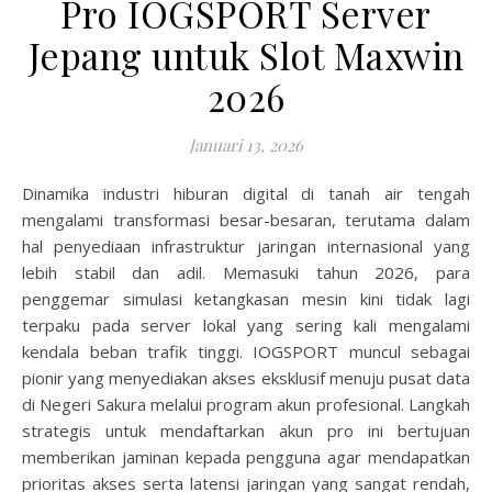
Pro IOGSPORT Server
Jepang untuk Slot Maxwin
2026
Januari 13, 2026
Dinamika industri hiburan digital di tanah air tengah
mengalami transformasi besar-besaran, terutama dalam
hal penyediaan infrastruktur jaringan internasional yang
lebih stabil dan adil. Memasuki tahun 2026, para
penggemar simulasi ketangkasan mesin kini tidak lagi
terpaku pada server lokal yang sering kali mengalami
kendala beban trafik tinggi. IOGSPORT muncul sebagai
pionir yang menyediakan akses eksklusif menuju pusat data
di Negeri Sakura melalui program akun profesional. Langkah
strategis untuk mendaftarkan akun pro ini bertujuan
memberikan jaminan kepada pengguna agar mendapatkan
prioritas akses serta latensi jaringan yang sangat rendah,