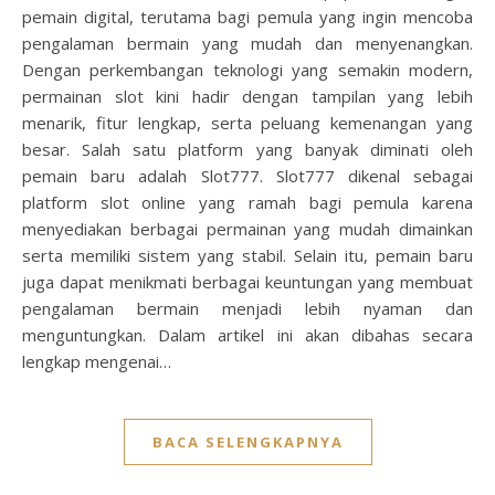
pemain digital, terutama bagi pemula yang ingin mencoba
pengalaman bermain yang mudah dan menyenangkan.
Dengan perkembangan teknologi yang semakin modern,
permainan slot kini hadir dengan tampilan yang lebih
menarik, fitur lengkap, serta peluang kemenangan yang
besar. Salah satu platform yang banyak diminati oleh
pemain baru adalah Slot777. Slot777 dikenal sebagai
platform slot online yang ramah bagi pemula karena
menyediakan berbagai permainan yang mudah dimainkan
serta memiliki sistem yang stabil. Selain itu, pemain baru
juga dapat menikmati berbagai keuntungan yang membuat
pengalaman bermain menjadi lebih nyaman dan
menguntungkan. Dalam artikel ini akan dibahas secara
lengkap mengenai…
BACA SELENGKAPNYA