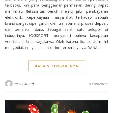
terbatas, kini para penggemar permainan daring dapat
menikmati fleksibilitas penuh melalui jalur pembayaran
elektronik. Kepercayaan masyarakat terhadap sebuah
brand sangat dipengaruhi oleh transparansi proses deposit
dan penarikan dana. Sebagai salah satu pelopor di
industrinya, IOGSPORT menyadari bahwa kecepatan
verifikasi adalah segalanya. Oleh karena itu, platform ini
menyediakan layanan slot online terpercaya via DANA…
BACA SELENGKAPNYA
muzasound
0 Komentar