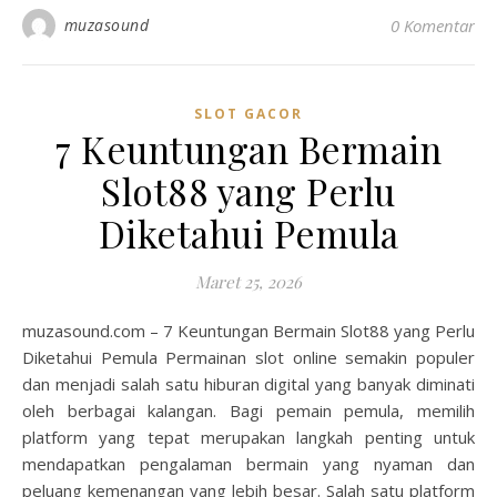
muzasound
0 Komentar
SLOT GACOR
7 Keuntungan Bermain
Slot88 yang Perlu
Diketahui Pemula
Maret 25, 2026
muzasound.com – 7 Keuntungan Bermain Slot88 yang Perlu
Diketahui Pemula Permainan slot online semakin populer
dan menjadi salah satu hiburan digital yang banyak diminati
oleh berbagai kalangan. Bagi pemain pemula, memilih
platform yang tepat merupakan langkah penting untuk
mendapatkan pengalaman bermain yang nyaman dan
peluang kemenangan yang lebih besar. Salah satu platform