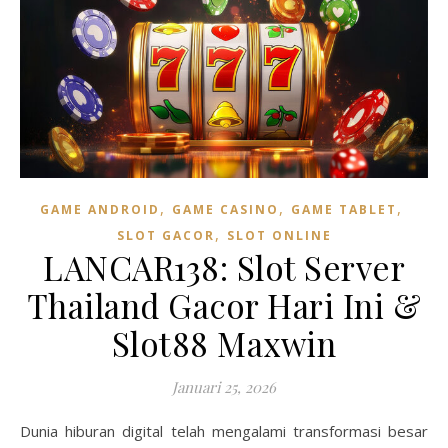
,
,
,
GAME ANDROID
GAME CASINO
GAME TABLET
,
SLOT GACOR
SLOT ONLINE
LANCAR138: Slot Server
Thailand Gacor Hari Ini &
Slot88 Maxwin
Januari 25, 2026
Dunia hiburan digital telah mengalami transformasi besar