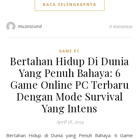
BACA SELENGKAPNYA
muzasound
0 Komentar
GAME PC
Bertahan Hidup Di Dunia
Yang Penuh Bahaya: 6
Game Online PC Terbaru
Dengan Mode Survival
Yang Intens
April 18, 2024
Bertahan Hidup di Dunia yang Penuh Bahaya: 6 Game