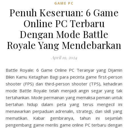
GAME PC
Penuh Keseruan: 6 Game
Online PC Terbaru
Dengan Mode Battle
Royale Yang Mendebarkan
April 19, 2024
Battle Royale: 6 Game Online PC Teranyar yang Dijamin
Bikin Kamu Ketagihan Bagi para pecinta game first-person
shooter (FPS) dan third-person shooter (TPS), kehadiran
mode Battle Royale telah menjadi angin segar yang tak
tertahankan. Mode permainan yang memaksa pemain untuk
bertahan hidup dalam peta yang terus mengecil ini
menawarkan perpaduan adrenalin, strategi, dan skill yang
mematikan. Kabar gembiranya, tahun ini sejumlah
pengembang game merilis game online PC terbaru dengan