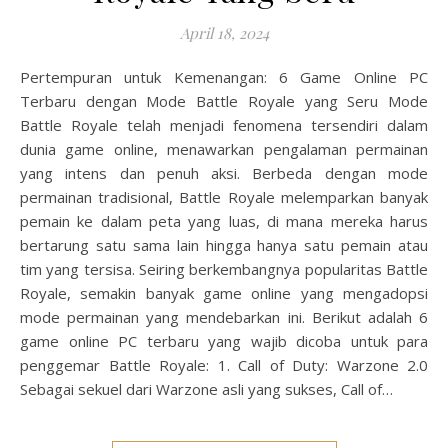
April 18, 2024
Pertempuran untuk Kemenangan: 6 Game Online PC
Terbaru dengan Mode Battle Royale yang Seru Mode
Battle Royale telah menjadi fenomena tersendiri dalam
dunia game online, menawarkan pengalaman permainan
yang intens dan penuh aksi. Berbeda dengan mode
permainan tradisional, Battle Royale melemparkan banyak
pemain ke dalam peta yang luas, di mana mereka harus
bertarung satu sama lain hingga hanya satu pemain atau
tim yang tersisa. Seiring berkembangnya popularitas Battle
Royale, semakin banyak game online yang mengadopsi
mode permainan yang mendebarkan ini. Berikut adalah 6
game online PC terbaru yang wajib dicoba untuk para
penggemar Battle Royale: 1. Call of Duty: Warzone 2.0
Sebagai sekuel dari Warzone asli yang sukses, Call of…