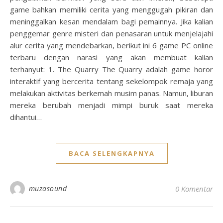
game bahkan memiliki cerita yang menggugah pikiran dan
meninggalkan kesan mendalam bagi pemainnya. Jika kalian
penggemar genre misteri dan penasaran untuk menjelajahi
alur cerita yang mendebarkan, berikut ini 6 game PC online
terbaru dengan narasi yang akan membuat kalian
terhanyut: 1. The Quarry The Quarry adalah game horor
interaktif yang bercerita tentang sekelompok remaja yang
melakukan aktivitas berkemah musim panas. Namun, liburan
mereka berubah menjadi mimpi buruk saat mereka
dihantui…
BACA SELENGKAPNYA
muzasound
0 Komentar