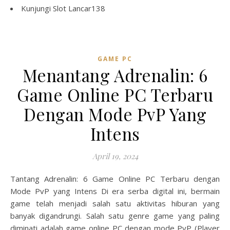
Kunjungi
Slot Lancar138
GAME PC
Menantang Adrenalin: 6
Game Online PC Terbaru
Dengan Mode PvP Yang
Intens
April 19, 2024
Tantang Adrenalin: 6 Game Online PC Terbaru dengan
Mode PvP yang Intens Di era serba digital ini, bermain
game telah menjadi salah satu aktivitas hiburan yang
banyak digandrungi. Salah satu genre game yang paling
diminati adalah game online PC dengan mode PvP (Player