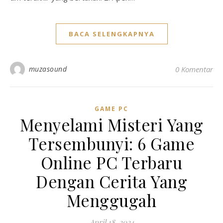
BACA SELENGKAPNYA
muzasound
0 Komentar
GAME PC
Menyelami Misteri Yang
Tersembunyi: 6 Game
Online PC Terbaru
Dengan Cerita Yang
Menggugah
April 18, 2024