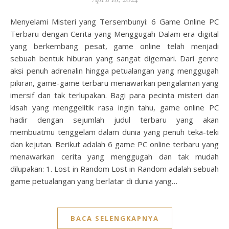
Menyelami Misteri yang Tersembunyi: 6 Game Online PC
Terbaru dengan Cerita yang Menggugah Dalam era digital
yang berkembang pesat, game online telah menjadi
sebuah bentuk hiburan yang sangat digemari. Dari genre
aksi penuh adrenalin hingga petualangan yang menggugah
pikiran, game-game terbaru menawarkan pengalaman yang
imersif dan tak terlupakan. Bagi para pecinta misteri dan
kisah yang menggelitik rasa ingin tahu, game online PC
hadir dengan sejumlah judul terbaru yang akan
membuatmu tenggelam dalam dunia yang penuh teka-teki
dan kejutan. Berikut adalah 6 game PC online terbaru yang
menawarkan cerita yang menggugah dan tak mudah
dilupakan: 1. Lost in Random Lost in Random adalah sebuah
game petualangan yang berlatar di dunia yang…
BACA SELENGKAPNYA