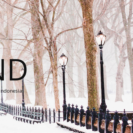
ND
Indonesia.