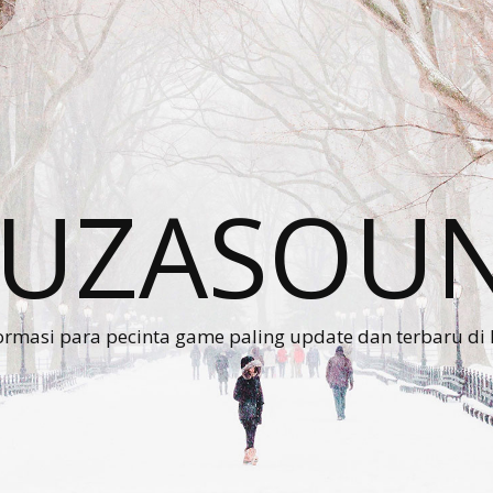
UZASOU
formasi para pecinta game paling update dan terbaru di 