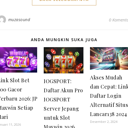
muzasound
0 Koment
ANDA MUNGKIN SUKA JUGA
Akses Mudah
ink Slot Bet
IOGSPORT:
dan Cepat: Lin
200 Gacor
Daftar Akun Pro
Daftar Login
erbaru 2026: JP
IOGSPORT
Alternatif Situs
Maxwin Setiap
Server Jepang
Lancar138 2024
Hari
untuk Slot
Desember 2, 2024
anuari 11, 2026
Maxwin 2026