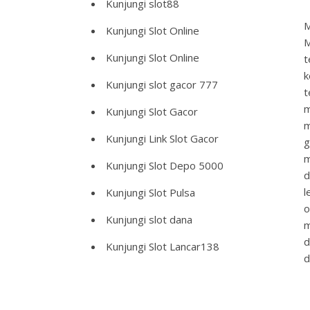
Kunjungi
slot88
M
Kunjungi
Slot Online
M
Kunjungi
Slot Online
t
k
Kunjungi
slot gacor 777
t
m
Kunjungi
Slot Gacor
m
Kunjungi
Link Slot Gacor
m
Kunjungi
Slot Depo 5000
d
l
Kunjungi
Slot Pulsa
o
Kunjungi
slot dana
m
d
Kunjungi
Slot Lancar138
d