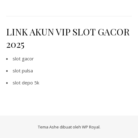
LINK AKUN VIP SLOT GACOR
2025
slot gacor
slot pulsa
slot depo 5k
Tema Ashe dibuat oleh
WP Royal
.