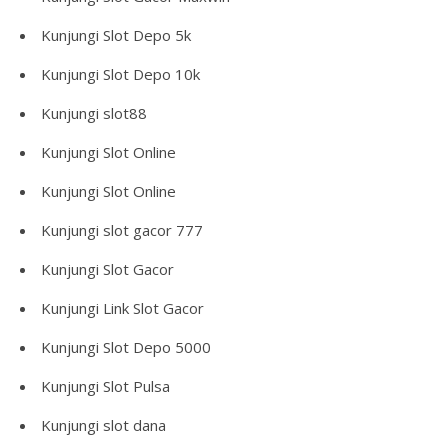
Kunjungi
Slot Depo 5k
Kunjungi
Slot Depo 10k
Kunjungi
slot88
Kunjungi
Slot Online
Kunjungi
Slot Online
Kunjungi
slot gacor 777
Kunjungi
Slot Gacor
Kunjungi
Link Slot Gacor
Kunjungi
Slot Depo 5000
Kunjungi
Slot Pulsa
Kunjungi
slot dana