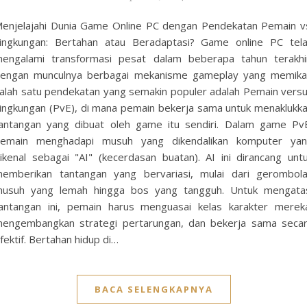
enjelajahi Dunia Game Online PC dengan Pendekatan Pemain v
ingkungan: Bertahan atau Beradaptasi? Game online PC tel
engalami transformasi pesat dalam beberapa tahun terakhi
engan munculnya berbagai mekanisme gameplay yang memika
alah satu pendekatan yang semakin populer adalah Pemain vers
ingkungan (PvE), di mana pemain bekerja sama untuk menaklukk
antangan yang dibuat oleh game itu sendiri. Dalam game Pv
emain menghadapi musuh yang dikendalikan komputer ya
ikenal sebagai "AI" (kecerdasan buatan). AI ini dirancang unt
emberikan tantangan yang bervariasi, mulai dari gerombol
usuh yang lemah hingga bos yang tangguh. Untuk mengata
antangan ini, pemain harus menguasai kelas karakter merek
engembangkan strategi pertarungan, dan bekerja sama seca
fektif. Bertahan hidup di…
BACA SELENGKAPNYA