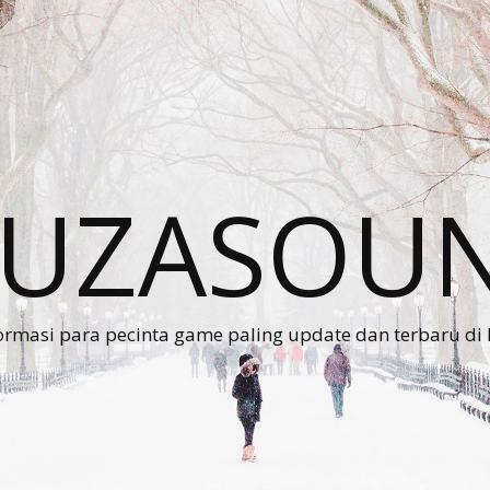
UZASOU
formasi para pecinta game paling update dan terbaru di 