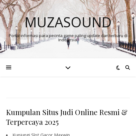
MUZASOUND
Portal informasi para pecinta game paling update dan terbaru di
Indonesia.
Kumpulan Situs Judi Online Resmi &
Terpercaya 2025
Kunjungi
Slot Gacor Maxwin