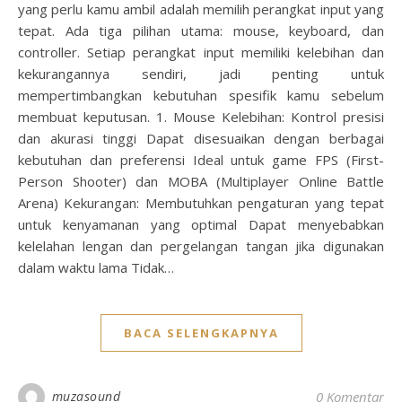
yang perlu kamu ambil adalah memilih perangkat input yang
tepat. Ada tiga pilihan utama: mouse, keyboard, dan
controller. Setiap perangkat input memiliki kelebihan dan
kekurangannya sendiri, jadi penting untuk
mempertimbangkan kebutuhan spesifik kamu sebelum
membuat keputusan. 1. Mouse Kelebihan: Kontrol presisi
dan akurasi tinggi Dapat disesuaikan dengan berbagai
kebutuhan dan preferensi Ideal untuk game FPS (First-
Person Shooter) dan MOBA (Multiplayer Online Battle
Arena) Kekurangan: Membutuhkan pengaturan yang tepat
untuk kenyamanan yang optimal Dapat menyebabkan
kelelahan lengan dan pergelangan tangan jika digunakan
dalam waktu lama Tidak…
BACA SELENGKAPNYA
muzasound
0 Komentar