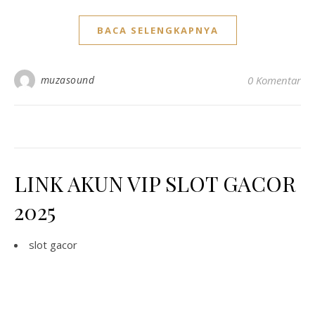
BACA SELENGKAPNYA
muzasound
0 Komentar
LINK AKUN VIP SLOT GACOR
2025
slot gacor