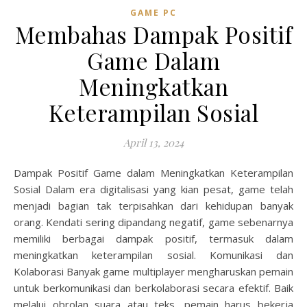
GAME PC
Membahas Dampak Positif
Game Dalam
Meningkatkan
Keterampilan Sosial
April 13, 2024
Dampak Positif Game dalam Meningkatkan Keterampilan
Sosial Dalam era digitalisasi yang kian pesat, game telah
menjadi bagian tak terpisahkan dari kehidupan banyak
orang. Kendati sering dipandang negatif, game sebenarnya
memiliki berbagai dampak positif, termasuk dalam
meningkatkan keterampilan sosial. Komunikasi dan
Kolaborasi Banyak game multiplayer mengharuskan pemain
untuk berkomunikasi dan berkolaborasi secara efektif. Baik
melalui obrolan suara atau teks, pemain harus bekerja