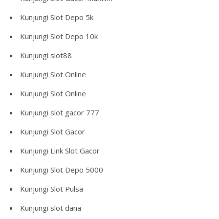
Kunjungi
Slot Depo 5k
Kunjungi
Slot Depo 10k
Kunjungi
slot88
Kunjungi
Slot Online
Kunjungi
Slot Online
Kunjungi
slot gacor 777
Kunjungi
Slot Gacor
Kunjungi
Link Slot Gacor
Kunjungi
Slot Depo 5000
Kunjungi
Slot Pulsa
Kunjungi
slot dana