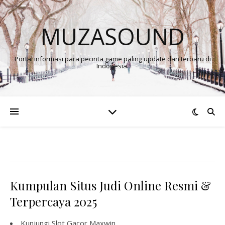
MUZASOUND
Portal informasi para pecinta game paling update dan terbaru di
Indonesia.
Kumpulan Situs Judi Online Resmi &
Terpercaya 2025
Kunjungi
Slot Gacor Maxwin