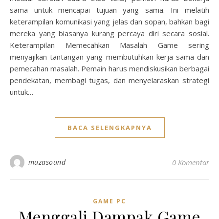
sama untuk mencapai tujuan yang sama. Ini melatih
keterampilan komunikasi yang jelas dan sopan, bahkan bagi
mereka yang biasanya kurang percaya diri secara sosial.
Keterampilan Memecahkan Masalah Game sering
menyajikan tantangan yang membutuhkan kerja sama dan
pemecahan masalah. Pemain harus mendiskusikan berbagai
pendekatan, membagi tugas, dan menyelaraskan strategi
untuk…
BACA SELENGKAPNYA
muzasound
0 Komentar
GAME PC
Menggali Dampak Game