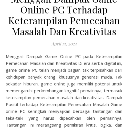
Online PC Terhadap
Keterampilan Pemecahan
Masalah Dan Kreativitas
April 13, 2024
Menggali Dampak Game Online PC pada Keterampilan
Pemecahan Masalah dan Kreativitas Di era serba digital ini,
game online PC telah menjadi bagian tak terpisahkan dari
kehidupan banyak orang, khususnya generasi muda. Tak
sekadar hiburan, game online juga memiliki potensi untuk
memengaruhi perkembangan kognitif pemainnya, termasuk
keterampilan pemecahan masalah dan kreativitas. Dampak
Positif terhadap Keterampilan Pemecahan Masalah Game
online PC seringkali menyajikan berbagai tantangan dan
teka-teki yang harus dipecahkan oleh pemainnya.
Tantangan ini merangsang pemikiran kritis, logika, dan