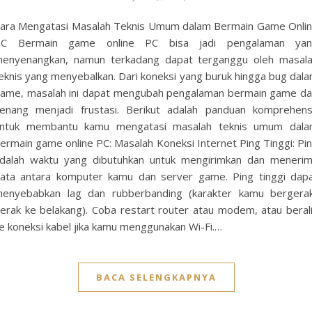
ara Mengatasi Masalah Teknis Umum dalam Bermain Game Onli
PC Bermain game online PC bisa jadi pengalaman yan
enyenangkan, namun terkadang dapat terganggu oleh masal
eknis yang menyebalkan. Dari koneksi yang buruk hingga bug dal
ame, masalah ini dapat mengubah pengalaman bermain game da
enang menjadi frustasi. Berikut adalah panduan komprehens
ntuk membantu kamu mengatasi masalah teknis umum dal
ermain game online PC: Masalah Koneksi Internet Ping Tinggi: Pi
dalah waktu yang dibutuhkan untuk mengirimkan dan meneri
ata antara komputer kamu dan server game. Ping tinggi dap
enyebabkan lag dan rubberbanding (karakter kamu bergera
erak ke belakang). Coba restart router atau modem, atau beral
e koneksi kabel jika kamu menggunakan Wi-Fi.…
BACA SELENGKAPNYA