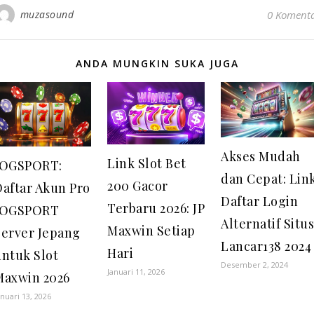
muzasound
0 Koment
ANDA MUNGKIN SUKA JUGA
Akses Mudah
Link Slot Bet
IOGSPORT:
dan Cepat: Lin
200 Gacor
Daftar Akun Pro
Daftar Login
Terbaru 2026: JP
IOGSPORT
Alternatif Situs
Maxwin Setiap
Server Jepang
Lancar138 2024
Hari
untuk Slot
Desember 2, 2024
Januari 11, 2026
Maxwin 2026
anuari 13, 2026