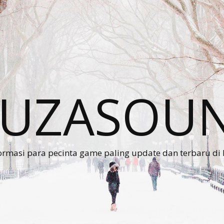
UZASOU
formasi para pecinta game paling update dan terbaru di 