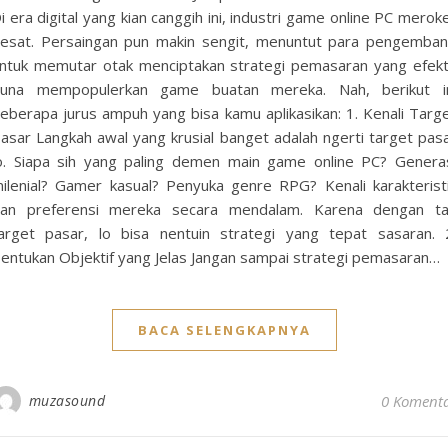
i era digital yang kian canggih ini, industri game online PC merok
esat. Persaingan pun makin sengit, menuntut para pengemba
ntuk memutar otak menciptakan strategi pemasaran yang efekt
una mempopulerkan game buatan mereka. Nah, berikut i
eberapa jurus ampuh yang bisa kamu aplikasikan: 1. Kenali Targ
asar Langkah awal yang krusial banget adalah ngerti target pas
o. Siapa sih yang paling demen main game online PC? Genera
ilenial? Gamer kasual? Penyuka genre RPG? Kenali karakterist
an preferensi mereka secara mendalam. Karena dengan t
arget pasar, lo bisa nentuin strategi yang tepat sasaran. 
entukan Objektif yang Jelas Jangan sampai strategi pemasaran…
BACA SELENGKAPNYA
muzasound
0 Koment