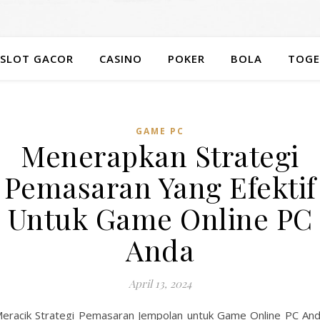
SLOT GACOR
CASINO
POKER
BOLA
TOGE
GAME PC
Menerapkan Strategi
Pemasaran Yang Efektif
Untuk Game Online PC
Anda
April 13, 2024
eracik Strategi Pemasaran Jempolan untuk Game Online PC An