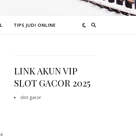
L
TIPS JUDI ONLINE
LINK AKUN VIP
SLOT GACOR 2025
slot gacor
da