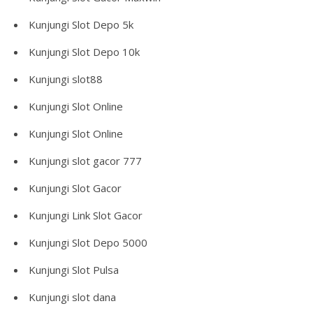
Kunjungi
Slot Depo 5k
Kunjungi
Slot Depo 10k
Kunjungi
slot88
Kunjungi
Slot Online
Kunjungi
Slot Online
Kunjungi
slot gacor 777
Kunjungi
Slot Gacor
Kunjungi
Link Slot Gacor
Kunjungi
Slot Depo 5000
Kunjungi
Slot Pulsa
Kunjungi
slot dana