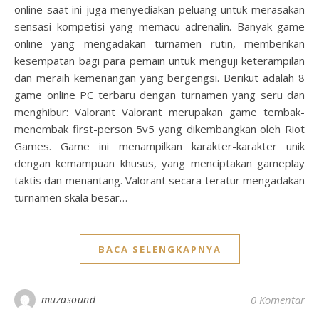
online saat ini juga menyediakan peluang untuk merasakan
sensasi kompetisi yang memacu adrenalin. Banyak game
online yang mengadakan turnamen rutin, memberikan
kesempatan bagi para pemain untuk menguji keterampilan
dan meraih kemenangan yang bergengsi. Berikut adalah 8
game online PC terbaru dengan turnamen yang seru dan
menghibur: Valorant Valorant merupakan game tembak-
menembak first-person 5v5 yang dikembangkan oleh Riot
Games. Game ini menampilkan karakter-karakter unik
dengan kemampuan khusus, yang menciptakan gameplay
taktis dan menantang. Valorant secara teratur mengadakan
turnamen skala besar…
BACA SELENGKAPNYA
muzasound
0 Komentar