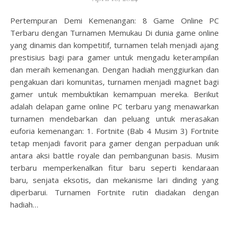
Pertempuran Demi Kemenangan: 8 Game Online PC
Terbaru dengan Turnamen Memukau Di dunia game online
yang dinamis dan kompetitif, turnamen telah menjadi ajang
prestisius bagi para gamer untuk mengadu keterampilan
dan meraih kemenangan. Dengan hadiah menggiurkan dan
pengakuan dari komunitas, turnamen menjadi magnet bagi
gamer untuk membuktikan kemampuan mereka. Berikut
adalah delapan game online PC terbaru yang menawarkan
turnamen mendebarkan dan peluang untuk merasakan
euforia kemenangan: 1. Fortnite (Bab 4 Musim 3) Fortnite
tetap menjadi favorit para gamer dengan perpaduan unik
antara aksi battle royale dan pembangunan basis. Musim
terbaru memperkenalkan fitur baru seperti kendaraan
baru, senjata eksotis, dan mekanisme lari dinding yang
diperbarui. Turnamen Fortnite rutin diadakan dengan
hadiah…