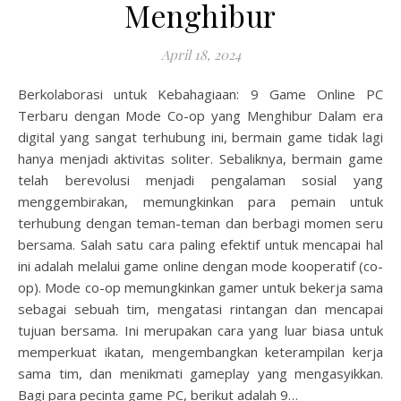
Menghibur
April 18, 2024
Berkolaborasi untuk Kebahagiaan: 9 Game Online PC
Terbaru dengan Mode Co-op yang Menghibur Dalam era
digital yang sangat terhubung ini, bermain game tidak lagi
hanya menjadi aktivitas soliter. Sebaliknya, bermain game
telah berevolusi menjadi pengalaman sosial yang
menggembirakan, memungkinkan para pemain untuk
terhubung dengan teman-teman dan berbagi momen seru
bersama. Salah satu cara paling efektif untuk mencapai hal
ini adalah melalui game online dengan mode kooperatif (co-
op). Mode co-op memungkinkan gamer untuk bekerja sama
sebagai sebuah tim, mengatasi rintangan dan mencapai
tujuan bersama. Ini merupakan cara yang luar biasa untuk
memperkuat ikatan, mengembangkan keterampilan kerja
sama tim, dan menikmati gameplay yang mengasyikkan.
Bagi para pecinta game PC, berikut adalah 9…