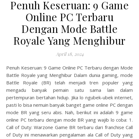
Penuh Keseruan: 9 Game
Online PC Terbaru
Dengan Mode Battle
Royale Yang Menghibur
April 18, 2024
Penuh Keseruan: 9 Game Online PC Terbaru dengan Mode
Battle Royale yang Menghibur Dalam dunia gaming, mode
Battle Royale (BR) telah menjadi tren populer yang
mengadu banyak pemain satu sama lain dalam
pertempuran bertahan hidup. Jika lo ngubek-ubek internet,
pasti lo bisa nemuin banyak banget game online PC dengan
mode BR yang seru abis. Nah, berikut ini adalah 9 game
online PC terbaru dengan mode BR yang wajib lo coba: 1.
Call of Duty: Warzone Game BR terbaru dari franchise Call
of Duty ini menawarkan pengalaman ala Call of Duty yang