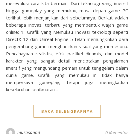
merevolusi cara kita bermain. Dari teknologi yang imersif
hingga gameplay yang memukau, masa depan game PC
terlihat lebih menjanjikan dari sebelumnya. Berikut adalah
beberapa inovasi terbaru yang membentuk wajah game
online: 1. Grafik yang Memukau Inovasi teknologi seperti
DirectX 12 dan Unreal Engine 5 telah memungkinkan para
pengembang game menghadirkan visual yang memesona.
Pencahayaan realistis, efek partikel dinamis, dan model
karakter yang sangat detail menciptakan pengalaman
imersif yang mengundang pemain untuk tenggelam dalam
dunia game. Grafik yang memukau ini tidak hanya
memperkaya gameplay, tetapi juga meningkatkan
keseluruhan kenikmatan…
BACA SELENGKAPNYA
muzasound
0 Komentar