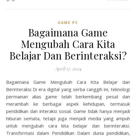
GAME PC
Bagaimana Game
Mengubah Cara Kita
Belajar Dan Berinteraksi?
April 17, 2024
Bagaimana Game Mengubah Cara Kita Belajar dan
Berinteraksi Di era digital yang serba canggih ini, teknologi
permainan alias game telah berkembang pesat dan
merambah ke berbagai aspek kehidupan, termasuk
pendidikan dan interaksi sosial. Game tidak hanya menjadi
hiburan semata, tetapi juga menjadi media yang ampuh
untuk mengubah cara kita belajar dan berinteraksi.
Transformasi dalam Pendidikan Dalam dunia pendidikan,