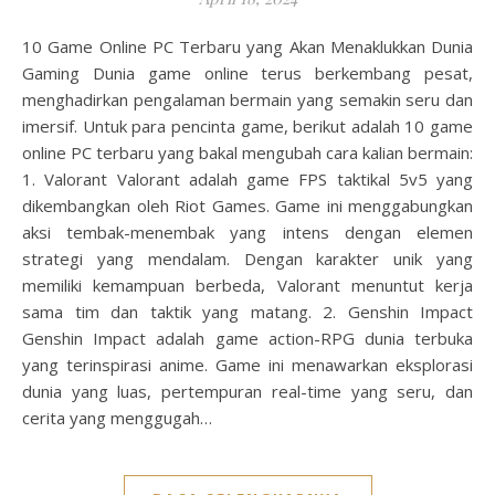
10 Game Online PC Terbaru yang Akan Menaklukkan Dunia
Gaming Dunia game online terus berkembang pesat,
menghadirkan pengalaman bermain yang semakin seru dan
imersif. Untuk para pencinta game, berikut adalah 10 game
online PC terbaru yang bakal mengubah cara kalian bermain:
1. Valorant Valorant adalah game FPS taktikal 5v5 yang
dikembangkan oleh Riot Games. Game ini menggabungkan
aksi tembak-menembak yang intens dengan elemen
strategi yang mendalam. Dengan karakter unik yang
memiliki kemampuan berbeda, Valorant menuntut kerja
sama tim dan taktik yang matang. 2. Genshin Impact
Genshin Impact adalah game action-RPG dunia terbuka
yang terinspirasi anime. Game ini menawarkan eksplorasi
dunia yang luas, pertempuran real-time yang seru, dan
cerita yang menggugah…