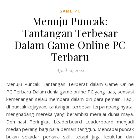
GAME PC
Menuju Puncak:
Tantangan Terbesar
Dalam Game Online PC
Terbaru
April 14, 2024
Menuju Puncak: Tantangan Terberat dalam Game Online
PC Terbaru Dalam dunia game online PC yang luas, sensasi
kemenangan selalu membara dalam diri para pemain. Tapi,
di puncak kejayaan, tantangan terbesar terpampang nyata,
menghadang mereka yang berambisi merajai dunia maya.
Dominasi Peringkat Leaderboard Leaderboard menjadi
medan perang bagi para pemain tangguh. Mencapai puncak
bukan sekadar perkara skill, tetapi juga keuletan dan