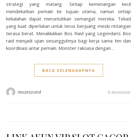
strategi yang matang. Setiap kemenangan kecil
mendekatkan pemain ke tujuan utama, namun setiap
kekalahan dapat meruntuhkan semangat mereka. Tekad
yang kuat diperlukan untuk terus berjuang meski rintangan
terasa berat. Menaklukkan Bos Raid yang Legendaris Bos
raid menjadi ujian sesungguhnya bagi kerja sama tim dan
koordinasi antar pemain. Monster raksasa dengan…
BACA SELENGKAPNYA
muzasound
0 Komentar