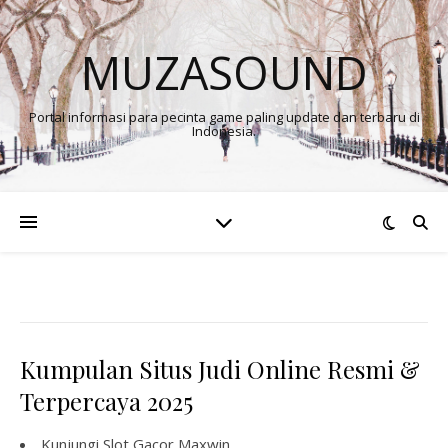
MUZASOUND
Portal informasi para pecinta game paling update dan terbaru di
Indonesia.
Kumpulan Situs Judi Online Resmi &
Terpercaya 2025
Kunjungi
Slot Gacor Maxwin