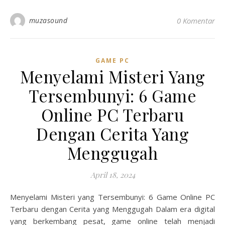
muzasound
0 Komentar
GAME PC
Menyelami Misteri Yang
Tersembunyi: 6 Game
Online PC Terbaru
Dengan Cerita Yang
Menggugah
April 18, 2024
Menyelami Misteri yang Tersembunyi: 6 Game Online PC
Terbaru dengan Cerita yang Menggugah Dalam era digital
yang berkembang pesat, game online telah menjadi