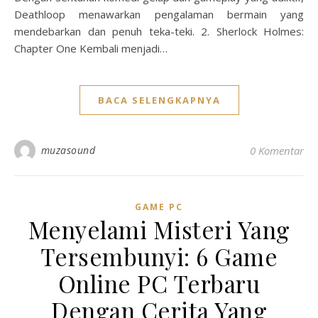
Deathloop menawarkan pengalaman bermain yang
mendebarkan dan penuh teka-teki. 2. Sherlock Holmes:
Chapter One Kembali menjadi…
BACA SELENGKAPNYA
muzasound
0 Komentar
GAME PC
Menyelami Misteri Yang
Tersembunyi: 6 Game
Online PC Terbaru
Dengan Cerita Yang