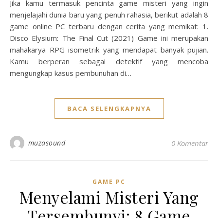
Jika kamu termasuk pencinta game misteri yang ingin
menjelajahi dunia baru yang penuh rahasia, berikut adalah 8
game online PC terbaru dengan cerita yang memikat: 1.
Disco Elysium: The Final Cut (2021) Game ini merupakan
mahakarya RPG isometrik yang mendapat banyak pujian.
Kamu berperan sebagai detektif yang mencoba
mengungkap kasus pembunuhan di…
BACA SELENGKAPNYA
muzasound
0 Komentar
GAME PC
Menyelami Misteri Yang
Tersembunyi: 8 Game