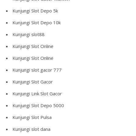
Kunjungi
Slot Depo 5k
Kunjungi
Slot Depo 10k
Kunjungi
slot88
Kunjungi
Slot Online
Kunjungi
Slot Online
Kunjungi
slot gacor 777
Kunjungi
Slot Gacor
Kunjungi
Link Slot Gacor
Kunjungi
Slot Depo 5000
Kunjungi
Slot Pulsa
Kunjungi
slot dana