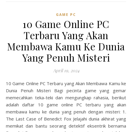
GAME PC
10 Game Online PC
Terbaru Yang Akan
Membawa Kamu Ke Dunia
Yang Penuh Misteri
April 19, 2024
10 Game Online PC Terbaru yang Akan Membawa Kamu ke
Dunia Penuh Misteri Bagi pecinta game yang gemar
memecahkan teka-teki dan mengungkap rahasia, berikut
adalah daftar 10 game online PC terbaru yang akan
membawa kamu ke dunia yang penuh dengan misteri: 1.
The Last Case of Benedict Fox Jelajahi dunia akhirat yang
memikat dan bantu seorang detektif eksentrik bernama