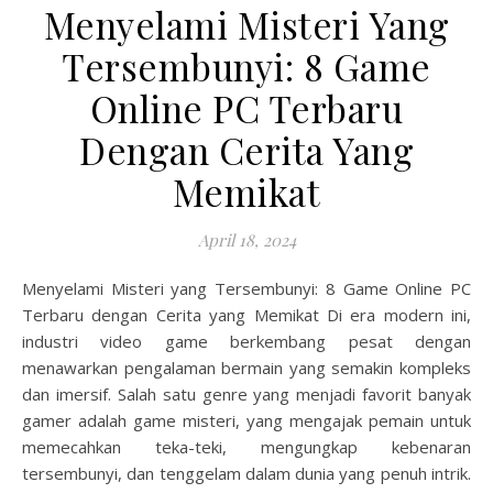
Menyelami Misteri Yang
Tersembunyi: 8 Game
Online PC Terbaru
Dengan Cerita Yang
Memikat
April 18, 2024
Menyelami Misteri yang Tersembunyi: 8 Game Online PC
Terbaru dengan Cerita yang Memikat Di era modern ini,
industri video game berkembang pesat dengan
menawarkan pengalaman bermain yang semakin kompleks
dan imersif. Salah satu genre yang menjadi favorit banyak
gamer adalah game misteri, yang mengajak pemain untuk
memecahkan teka-teki, mengungkap kebenaran
tersembunyi, dan tenggelam dalam dunia yang penuh intrik.