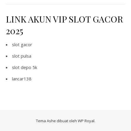
LINK AKUN VIP SLOT GACOR
2025
slot gacor
slot pulsa
slot depo 5k
lancar138
Tema Ashe dibuat oleh
WP Royal
.