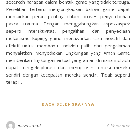
secercah harapan dalam bentuk game yang tidak terduga.
Penelitian terbaru mengungkapkan bahwa game dapat
memainkan peran penting dalam proses penyembuhan
pasca trauma. Dengan menggabungkan aspek-aspek
seperti interaktivitas, pengalihan, dan penyediaan
mekanisme koping, game menawarkan cara inovatif dan
efektif untuk membantu individu pulih dari pengalaman
menyakitkan. Menyediakan Lingkungan yang Aman Game
memberikan lingkungan virtual yang aman di mana individu
dapat mengeksplorasi dan memproses emosi mereka
sendiri dengan kecepatan mereka sendiri. Tidak seperti
terapi…
BACA SELENGKAPNYA
muzasound
0 Komentar