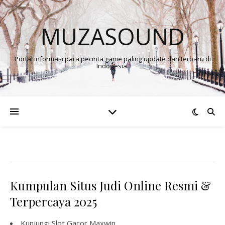
MUZASOUND
Portal informasi para pecinta game paling update dan terbaru di
Indonesia.
Kumpulan Situs Judi Online Resmi &
Terpercaya 2025
Kunjungi
Slot Gacor Maxwin