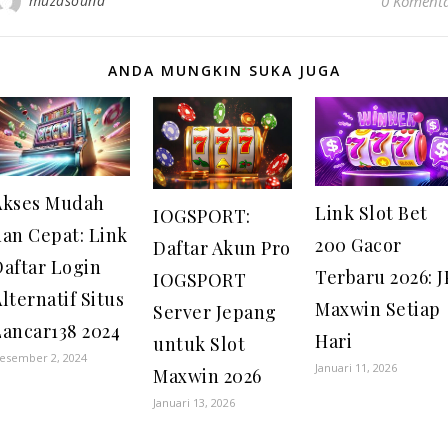
muzasound
0 Koment
ANDA MUNGKIN SUKA JUGA
Akses Mudah
Link Slot Bet
IOGSPORT:
dan Cepat: Link
200 Gacor
Daftar Akun Pro
Daftar Login
Terbaru 2026: J
IOGSPORT
lternatif Situs
Maxwin Setiap
Server Jepang
Lancar138 2024
Hari
untuk Slot
esember 2, 2024
Januari 11, 2026
Maxwin 2026
Januari 13, 2026