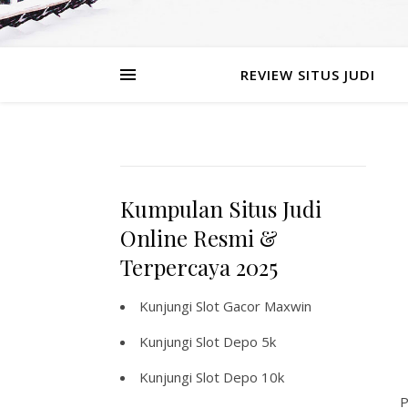
REVIEW SITUS JUDI
Kumpulan Situs Judi
Online Resmi &
Terpercaya 2025
Kunjungi
Slot Gacor Maxwin
Kunjungi
Slot Depo 5k
Kunjungi
Slot Depo 10k
P