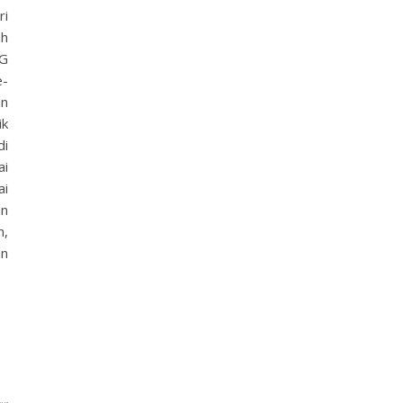
ri
ah
PG
e-
an
ik
di
ai
ai
an
n,
an