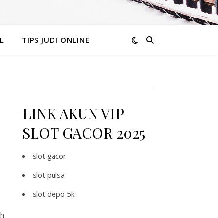
L
TIPS JUDI ONLINE
LINK AKUN VIP
SLOT GACOR 2025
slot gacor
slot pulsa
slot depo 5k
ah