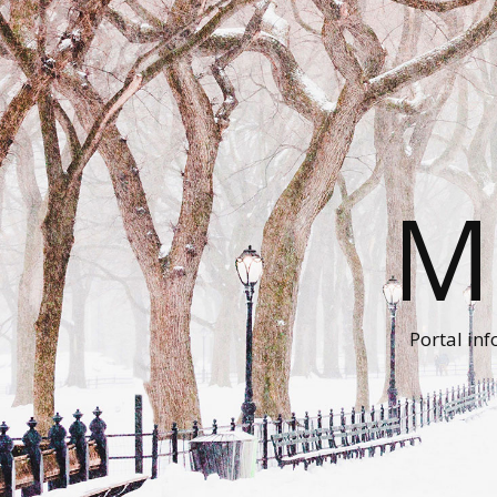
M
Portal in