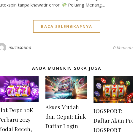
uto-spin tanpa khawatir error.
Peluang Menang…
BACA SELENGKAPNYA
muzasound
0 Koment
ANDA MUNGKIN SUKA JUGA
Akses Mudah
Slot Depo 10K
IOGSPORT:
dan Cepat: Link
erbaru 2025 –
Daftar Akun Pr
Daftar Login
Modal Receh,
IOGSPORT