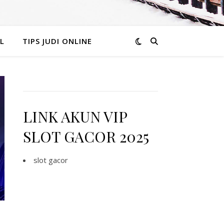
L
TIPS JUDI ONLINE
LINK AKUN VIP
SLOT GACOR 2025
slot gacor