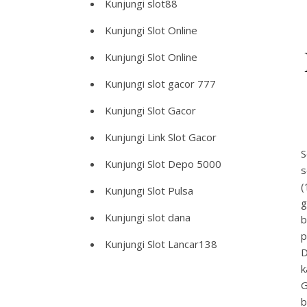
Kunjungi
slot88
Kunjungi
Slot Online
Kunjungi
Slot Online
Kunjungi
slot gacor 777
Kunjungi
Slot Gacor
Kunjungi
Link Slot Gacor
S
Kunjungi
Slot Depo 5000
s
(
Kunjungi
Slot Pulsa
g
Kunjungi
slot dana
b
p
Kunjungi
Slot Lancar138
D
k
G
b