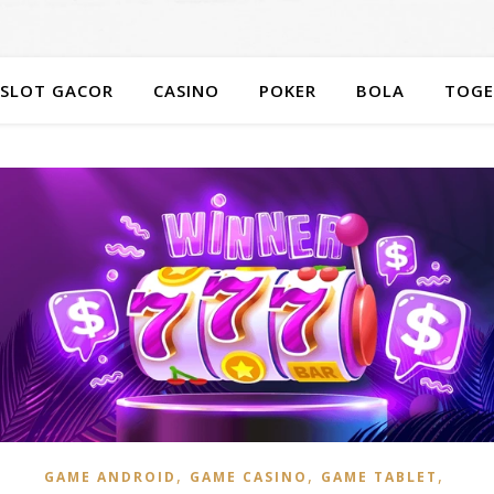
SLOT GACOR
CASINO
POKER
BOLA
TOGE
,
,
,
GAME ANDROID
GAME CASINO
GAME TABLET