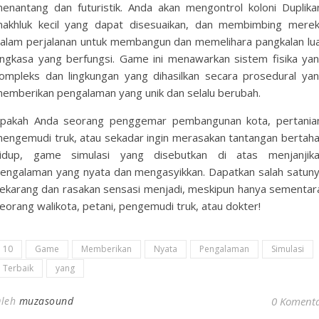
enantang dan futuristik. Anda akan mengontrol koloni Duplika
akhluk kecil yang dapat disesuaikan, dan membimbing mere
alam perjalanan untuk membangun dan memelihara pangkalan lu
ngkasa yang berfungsi. Game ini menawarkan sistem fisika ya
ompleks dan lingkungan yang dihasilkan secara prosedural ya
emberikan pengalaman yang unik dan selalu berubah.
pakah Anda seorang penggemar pembangunan kota, pertania
engemudi truk, atau sekadar ingin merasakan tantangan bertah
idup, game simulasi yang disebutkan di atas menjanjik
engalaman yang nyata dan mengasyikkan. Dapatkan salah satun
ekarang dan rasakan sensasi menjadi, meskipun hanya sementar
eorang walikota, petani, pengemudi truk, atau dokter!
10
Game
Memberikan
Nyata
Pengalaman
Simulasi
Terbaik
yang
leh
muzasound
0 Koment