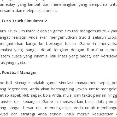
ameplay yang lambat dan menenangkan yang sempurna unt
ersantai dan melepaskan penat.
. Euro Truck Simulator 2
uro Truck Simulator 2 adalah game simulasi mengemudi truk ya
angat realistis. Anda akan mengemudikan truk di seluruh Erop
engantarkan kargo ke berbagai tujuan. Game ini menyajik
imulasi yang sangat detail, lengkap dengan fitur-fitur seper
istem cuaca yang dinamis, lalu lintas yang padat, dan kerusak
ruk yang nyata.
. Football Manager
ootball Manager adalah game simulasi manajemen sepak bo
ang legendaris. Anda akan bertanggung jawab untuk mengelo
etiap aspek klub sepak bola Anda, mulai dari taktik pemain hing
ransfer dan keuangan. Game ini menawarkan basis data pema
ang sangat besar dan memungkinkan Anda untuk membang
kuad dan strategi Anda sendiri untuk meraih kesuksesan 