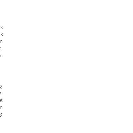
ck
uk
an
n,
an
ng
am
at
an
ng