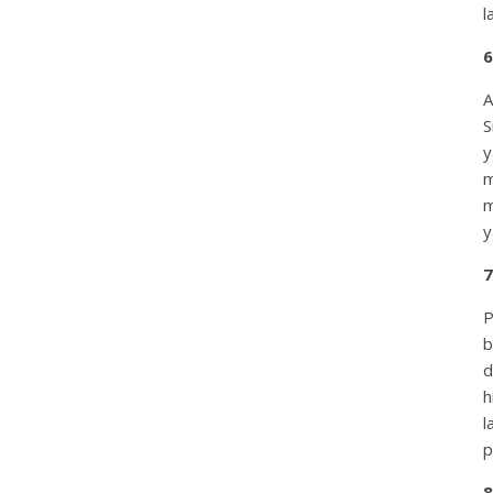
l
6
A
S
y
m
m
y
7
P
b
d
h
l
p
8