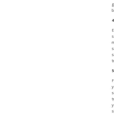
g
b
4
E
s
m
s
s
t
5
F
y
s
t
y
s