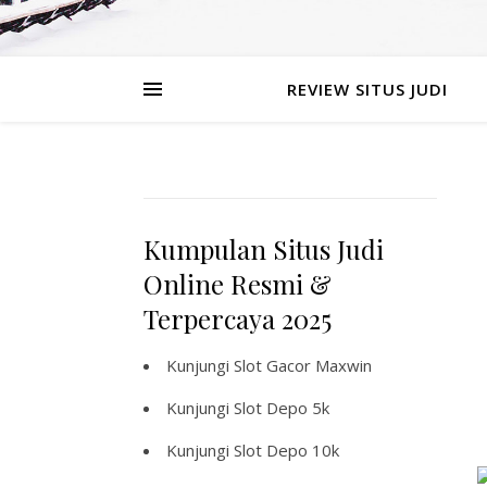
REVIEW SITUS JUDI
Kumpulan Situs Judi
Online Resmi &
Terpercaya 2025
Kunjungi
Slot Gacor Maxwin
Kunjungi
Slot Depo 5k
Kunjungi
Slot Depo 10k