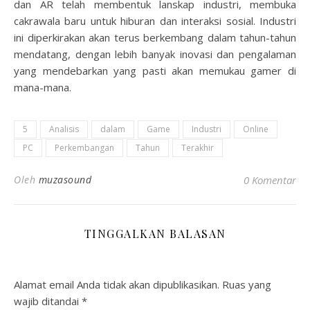
dan AR telah membentuk lanskap industri, membuka
cakrawala baru untuk hiburan dan interaksi sosial. Industri
ini diperkirakan akan terus berkembang dalam tahun-tahun
mendatang, dengan lebih banyak inovasi dan pengalaman
yang mendebarkan yang pasti akan memukau gamer di
mana-mana.
5
Analisis
dalam
Game
Industri
Online
PC
Perkembangan
Tahun
Terakhir
Oleh
muzasound
0 Komentar
TINGGALKAN BALASAN
Alamat email Anda tidak akan dipublikasikan.
Ruas yang
wajib ditandai
*