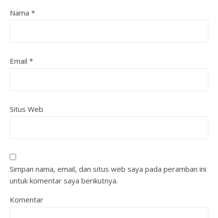
Nama
*
Email
*
Situs Web
Simpan nama, email, dan situs web saya pada peramban ini
untuk komentar saya berikutnya.
Komentar