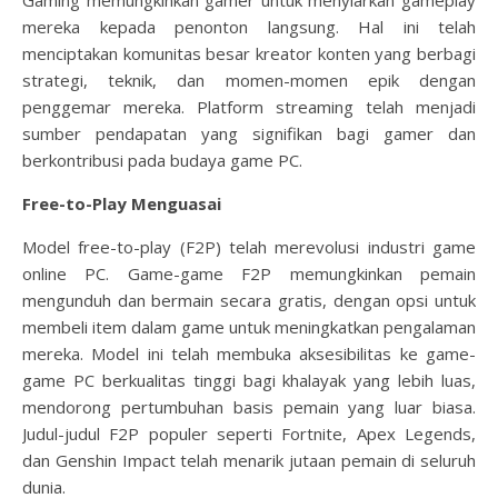
Gaming memungkinkan gamer untuk menyiarkan gameplay
mereka kepada penonton langsung. Hal ini telah
menciptakan komunitas besar kreator konten yang berbagi
strategi, teknik, dan momen-momen epik dengan
penggemar mereka. Platform streaming telah menjadi
sumber pendapatan yang signifikan bagi gamer dan
berkontribusi pada budaya game PC.
Free-to-Play Menguasai
Model free-to-play (F2P) telah merevolusi industri game
online PC. Game-game F2P memungkinkan pemain
mengunduh dan bermain secara gratis, dengan opsi untuk
membeli item dalam game untuk meningkatkan pengalaman
mereka. Model ini telah membuka aksesibilitas ke game-
game PC berkualitas tinggi bagi khalayak yang lebih luas,
mendorong pertumbuhan basis pemain yang luar biasa.
Judul-judul F2P populer seperti Fortnite, Apex Legends,
dan Genshin Impact telah menarik jutaan pemain di seluruh
dunia.