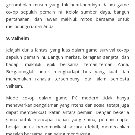
gerombolan musuh yang tak henti-hentinya dalam game
co-op sepuluh pemain ini. Kelola sumber daya, bangun
pertahanan, dan lawan makhluk mitos bersama untuk
melindungi rumah Anda.
9. Valheim
Jelajahi dunia fantasi yang luas dalam game survival co-op
sepuluh pemain ini. Bangun markas, kerajinan senjata, dan
hadapi makhluk epik bersama teman-teman Anda.
Bergabunglah untuk menghadapi bos yang kuat dan
menemukan rahasia tersembunyi dari alam semesta
Valheim.
Mode co-op dalam game PC modern tidak hanya
menawarkan pengalaman yang intens dan sosial tetapi juga
dapat memperkuat ikatan antara pemain. Dengan bekerja
sama untuk mencapai tujuan yang sama, pemain dapat
belajar untuk berkomunikasi secara efektif, memecahkan
masalah bersama, dan saling mendukung.