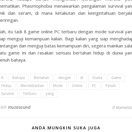
ematikan. Phasmophobia menawarkan pengalaman survival ya
nik dan seram, di mana ketakutan dan keingintahuan berjal
eriringan.
ah, itu tadi 8 game online PC terbaru dengan mode survival ya
iap menguji kemampuan kalian. Bagi kalian yang siap menghada
antangan dan menguji batas kemampuan diri, segera mainkan sal
atu game ini dan rasakan sensasi bertahan hidup di dunia ya
enuh bahaya.
8
Bahaya
Bertahan
dengan
di
Dunia
Game
Hidup
Mendebarkan
Mode
Online
PC
Penuh
Survival
Terbaru
yang
leh
muzasound
0 Koment
ANDA MUNGKIN SUKA JUGA