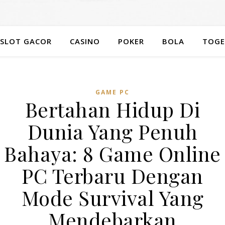
SLOT GACOR
CASINO
POKER
BOLA
TOGE
GAME PC
Bertahan Hidup Di
Dunia Yang Penuh
Bahaya: 8 Game Online
PC Terbaru Dengan
Mode Survival Yang
Mendebarkan