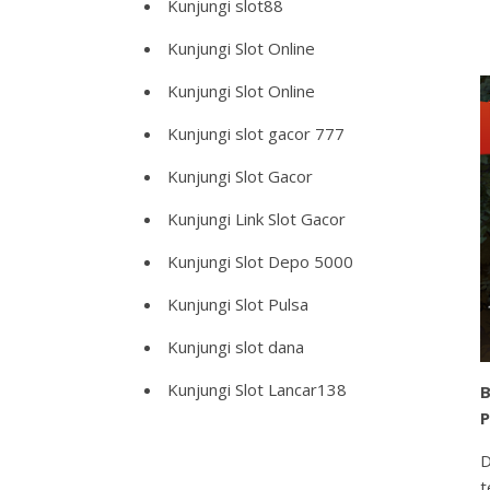
Kunjungi
slot88
Kunjungi
Slot Online
Kunjungi
Slot Online
Kunjungi
slot gacor 777
Kunjungi
Slot Gacor
Kunjungi
Link Slot Gacor
Kunjungi
Slot Depo 5000
Kunjungi
Slot Pulsa
Kunjungi
slot dana
Kunjungi
Slot Lancar138
B
P
D
t