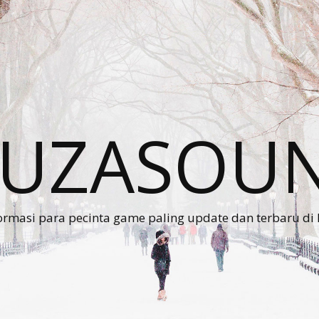
UZASOU
formasi para pecinta game paling update dan terbaru di 