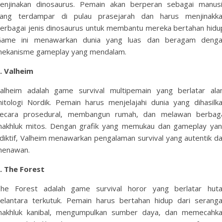
enjinakan dinosaurus. Pemain akan berperan sebagai manus
ang terdampar di pulau prasejarah dan harus menjinakk
erbagai jenis dinosaurus untuk membantu mereka bertahan hidu
ame ini menawarkan dunia yang luas dan beragam deng
ekanisme gameplay yang mendalam.
. Valheim
alheim adalah game survival multipemain yang berlatar al
itologi Nordik. Pemain harus menjelajahi dunia yang dihasilk
ecara prosedural, membangun rumah, dan melawan berbag
akhluk mitos. Dengan grafik yang memukau dan gameplay ya
diktif, Valheim menawarkan pengalaman survival yang autentik d
enawan.
. The Forest
he Forest adalah game survival horor yang berlatar hut
elantara terkutuk. Pemain harus bertahan hidup dari serang
akhluk kanibal, mengumpulkan sumber daya, dan memecahk