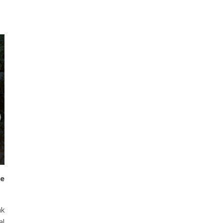
ne
ak
al