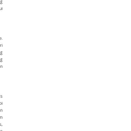
ng
ui
e.
ri
ng
ng
an
us
pi
an
em
s,