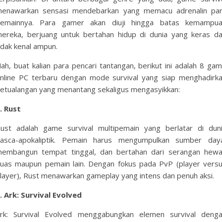
enawarkan sensasi mendebarkan yang memacu adrenalin pa
emainnya. Para gamer akan diuji hingga batas kemampu
ereka, berjuang untuk bertahan hidup di dunia yang keras d
idak kenal ampun.
ah, buat kalian para pencari tantangan, berikut ini adalah 8 ga
nline PC terbaru dengan mode survival yang siap menghadirk
etualangan yang menantang sekaligus mengasyikkan:
. Rust
ust adalah game survival multipemain yang berlatar di dun
asca-apokaliptik. Pemain harus mengumpulkan sumber day
embangun tempat tinggal, dan bertahan dari serangan hew
uas maupun pemain lain. Dengan fokus pada PvP (player vers
layer), Rust menawarkan gameplay yang intens dan penuh aksi.
. Ark: Survival Evolved
rk: Survival Evolved menggabungkan elemen survival deng