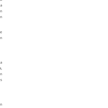
ra
an
an
me
an
ia
a,
an
us
an