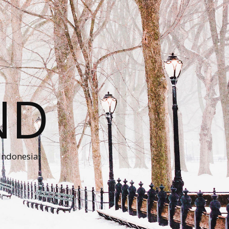
ND
Indonesia.