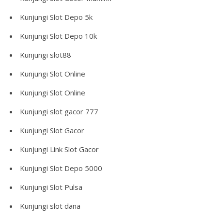
Kunjungi
Slot Depo 5k
Kunjungi
Slot Depo 10k
Kunjungi
slot88
Kunjungi
Slot Online
Kunjungi
Slot Online
Kunjungi
slot gacor 777
Kunjungi
Slot Gacor
Kunjungi
Link Slot Gacor
Kunjungi
Slot Depo 5000
Kunjungi
Slot Pulsa
Kunjungi
slot dana