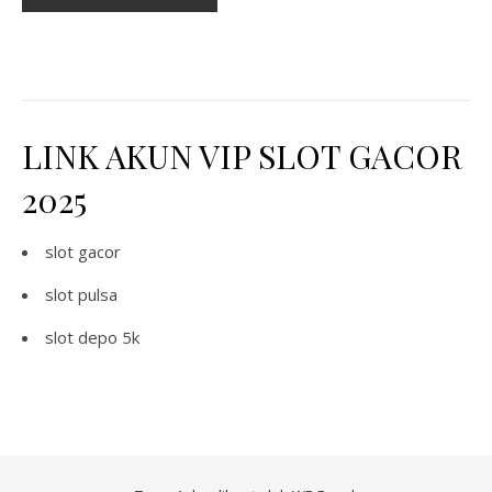
LINK AKUN VIP SLOT GACOR
2025
slot gacor
slot pulsa
slot depo 5k