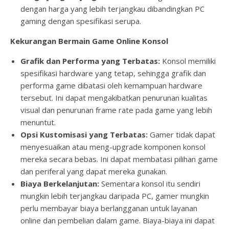
dengan harga yang lebih terjangkau dibandingkan PC
gaming dengan spesifikasi serupa.
Kekurangan Bermain Game Online Konsol
Grafik dan Performa yang Terbatas:
Konsol memiliki
spesifikasi hardware yang tetap, sehingga grafik dan
performa game dibatasi oleh kemampuan hardware
tersebut. Ini dapat mengakibatkan penurunan kualitas
visual dan penurunan frame rate pada game yang lebih
menuntut.
Opsi Kustomisasi yang Terbatas:
Gamer tidak dapat
menyesuaikan atau meng-upgrade komponen konsol
mereka secara bebas. Ini dapat membatasi pilihan game
dan periferal yang dapat mereka gunakan.
Biaya Berkelanjutan:
Sementara konsol itu sendiri
mungkin lebih terjangkau daripada PC, gamer mungkin
perlu membayar biaya berlangganan untuk layanan
online dan pembelian dalam game. Biaya-biaya ini dapat