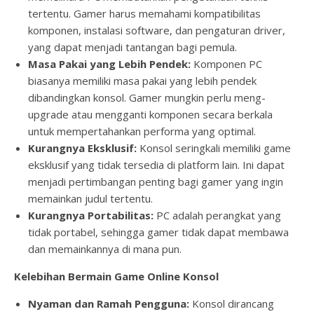
tertentu. Gamer harus memahami kompatibilitas
komponen, instalasi software, dan pengaturan driver,
yang dapat menjadi tantangan bagi pemula.
Masa Pakai yang Lebih Pendek:
Komponen PC
biasanya memiliki masa pakai yang lebih pendek
dibandingkan konsol. Gamer mungkin perlu meng-
upgrade atau mengganti komponen secara berkala
untuk mempertahankan performa yang optimal.
Kurangnya Eksklusif:
Konsol seringkali memiliki game
eksklusif yang tidak tersedia di platform lain. Ini dapat
menjadi pertimbangan penting bagi gamer yang ingin
memainkan judul tertentu.
Kurangnya Portabilitas:
PC adalah perangkat yang
tidak portabel, sehingga gamer tidak dapat membawa
dan memainkannya di mana pun.
Kelebihan Bermain Game Online Konsol
Nyaman dan Ramah Pengguna:
Konsol dirancang