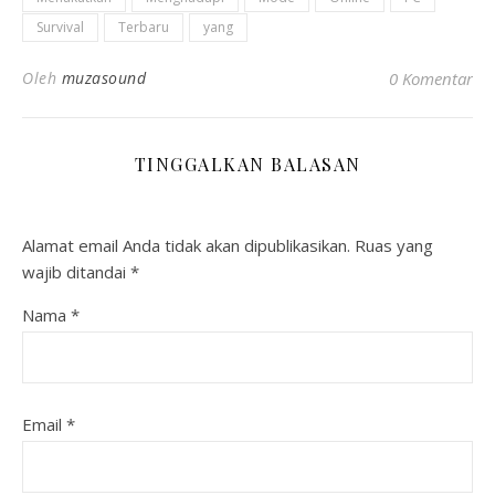
Survival
Terbaru
yang
Oleh
muzasound
0 Komentar
TINGGALKAN BALASAN
Alamat email Anda tidak akan dipublikasikan.
Ruas yang
wajib ditandai
*
Nama
*
Email
*