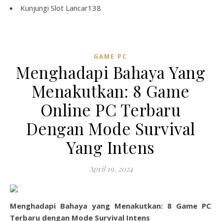
Kunjungi
Slot Lancar138
GAME PC
Menghadapi Bahaya Yang
Menakutkan: 8 Game
Online PC Terbaru
Dengan Mode Survival
Yang Intens
April 19, 2024
Menghadapi Bahaya yang Menakutkan: 8 Game PC
Terbaru dengan Mode Survival Intens