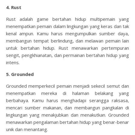
4. Rust
Rust adalah game bertahan hidup multipemain yang
menempatkan pemain dalam lingkungan yang keras dan tak
kenal ampun. Kamu harus mengumpulkan sumber daya,
membangun tempat berlindung, dan melawan pemain lain
untuk bertahan hidup. Rust menawarkan pertempuran
sengit, pengkhianatan, dan permainan bertahan hidup yang
intens.
5. Grounded
Grounded memperkecil pemain menjadi sekecil semut dan
menempatkan mereka di halaman belakang yang
berbahaya. Kamu harus menghadapi serangga raksasa,
mencari sumber makanan, dan membangun pangkalan di
lingkungan yang menakjubkan dan menakutkan. Grounded
menawarkan pengalaman bertahan hidup yang benar-benar
unik dan menantang.