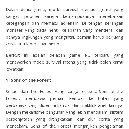
Dalam dunia game, mode survival menjadi genre yang
sangat populer karena kemampuannya menebarkan
ketegangan dan memacu adrenalin. Di tengah serangan
monster yang tiada henti, kelaparan yang mendera, dan
bahaya lingkungan yang mengintai, pemain harus berjuang
keras untuk bertahan hidup.
Berikut ini adalah delapan game PC terbaru yang
menawarkan mode survival intens yang tidak boleh kamu
lewatkan:
1. Sons of the Forest
Sekuel dari The Forest yang sangat sukses, Sons of the
Forest, membawa pemain kembali ke hutan yang
berbahaya yang dipenuhi kanibal dan makhluk aneh lainnya.
Dengan mekanisme bangunan yang lebih mendalam, sistem
persenjataan yang ditingkatkan, dan alur cerita yang
mencekam, Sons of the Forest menjanjikan pengalaman