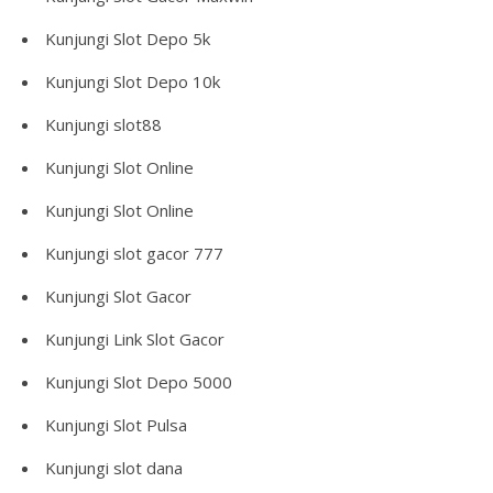
Kunjungi
Slot Depo 5k
Kunjungi
Slot Depo 10k
Kunjungi
slot88
Kunjungi
Slot Online
Kunjungi
Slot Online
Kunjungi
slot gacor 777
Kunjungi
Slot Gacor
Kunjungi
Link Slot Gacor
Kunjungi
Slot Depo 5000
Kunjungi
Slot Pulsa
Kunjungi
slot dana