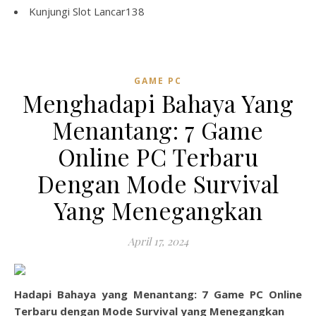
Kunjungi
Slot Lancar138
GAME PC
Menghadapi Bahaya Yang
Menantang: 7 Game
Online PC Terbaru
Dengan Mode Survival
Yang Menegangkan
April 17, 2024
Hadapi Bahaya yang Menantang: 7 Game PC Online
Terbaru dengan Mode Survival yang Menegangkan