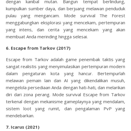
dengan kanibal mutan. Bangun tempat berlindung,
kumpulkan sumber daya, dan berjuang melawan penduduk
pulau yang mengancam. Mode survival The Forest
menggabungkan eksplorasi yang mencekam, pertempuran
yang intens, dan cerita yang mencekam yang akan
membuat Anda merinding hingga selesai.
6. Escape from Tarkov (2017)
Escape from Tarkov adalah game penembak taktis yang
sangat realistis yang menyimulasikan pertempuran modern
dalam pengaturan kota yang hancur. Bertempurlah
melawan pemain lain dan AI yang dikendalikan musuh,
mengelola persediaan Anda dengan hati-hati, dan melarikan
diri dari zona perang. Mode survival Escape from Tarkov
terkenal dengan mekanisme gameplaynya yang mendalam,
sistem loot yang rumit, dan pengalaman PvP yang
mendebarkan.
7. Icarus (2021)