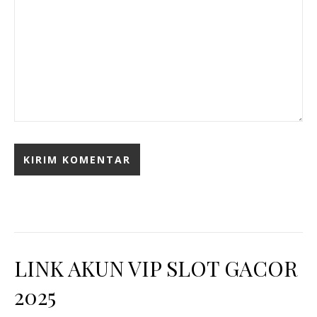
LINK AKUN VIP SLOT GACOR
2025