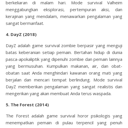
berkeliaran di malam hari. Mode survival Valheim
menggabungkan eksplorasi, pertempuran aksi, dan
kerajinan yang mendalam, menawarkan pengalaman yang
sangat bermanfaat.
4. DayZ (2018)
DayZ adalah game survival zombie berpasir yang menguji
batas keberanian setiap pemain. Bertahan hidup di dunia
pasca-apokaliptik yang dipenuhi zombie dan pemain lainnya
yang bermusuhan. Kumpulkan makanan, air, dan obat-
obatan saat Anda menghindari kawanan orang mati yang
berjalan dan mencari tempat berlindung. Mode survival
DayZ memberikan pengalaman yang sangat realistis dan
mengerikan yang akan membuat Anda terus waspada.
5. The Forest (2014)
The Forest adalah game survival horor psikologis yang
menempatkan pemain di pulau terpencil yang penuh