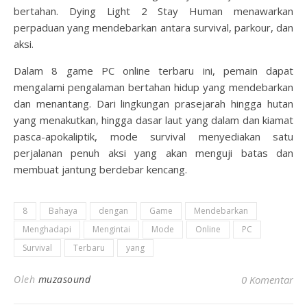
bertahan. Dying Light 2 Stay Human menawarkan
perpaduan yang mendebarkan antara survival, parkour, dan
aksi.
Dalam 8 game PC online terbaru ini, pemain dapat
mengalami pengalaman bertahan hidup yang mendebarkan
dan menantang. Dari lingkungan prasejarah hingga hutan
yang menakutkan, hingga dasar laut yang dalam dan kiamat
pasca-apokaliptik, mode survival menyediakan satu
perjalanan penuh aksi yang akan menguji batas dan
membuat jantung berdebar kencang.
8
Bahaya
dengan
Game
Mendebarkan
Menghadapi
Mengintai
Mode
Online
PC
Survival
Terbaru
yang
Oleh
muzasound
0 Komentar