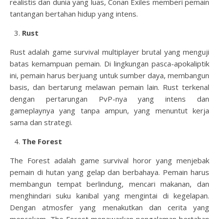
realistis dan dunia yang luas, Conan Exiles memberi pemain
tantangan bertahan hidup yang intens.
Rust
Rust adalah game survival multiplayer brutal yang menguji
batas kemampuan pemain. Di lingkungan pasca-apokaliptik
ini, pemain harus berjuang untuk sumber daya, membangun
basis, dan bertarung melawan pemain lain. Rust terkenal
dengan pertarungan PvP-nya yang intens dan
gameplaynya yang tanpa ampun, yang menuntut kerja
sama dan strategi.
The Forest
The Forest adalah game survival horor yang menjebak
pemain di hutan yang gelap dan berbahaya. Pemain harus
membangun tempat berlindung, mencari makanan, dan
menghindari suku kanibal yang mengintai di kegelapan.
Dengan atmosfer yang menakutkan dan cerita yang