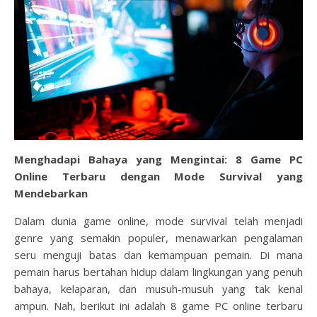
Menghadapi Bahaya yang Mengintai: 8 Game PC
Online Terbaru dengan Mode Survival yang
Mendebarkan
Dalam dunia game online, mode survival telah menjadi
genre yang semakin populer, menawarkan pengalaman
seru menguji batas dan kemampuan pemain. Di mana
pemain harus bertahan hidup dalam lingkungan yang penuh
bahaya, kelaparan, dan musuh-musuh yang tak kenal
ampun. Nah, berikut ini adalah 8 game PC online terbaru