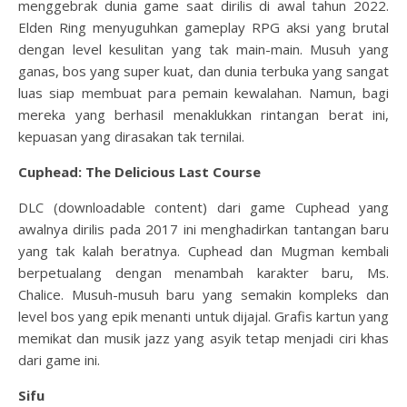
menggebrak dunia game saat dirilis di awal tahun 2022.
Elden Ring menyuguhkan gameplay RPG aksi yang brutal
dengan level kesulitan yang tak main-main. Musuh yang
ganas, bos yang super kuat, dan dunia terbuka yang sangat
luas siap membuat para pemain kewalahan. Namun, bagi
mereka yang berhasil menaklukkan rintangan berat ini,
kepuasan yang dirasakan tak ternilai.
Cuphead: The Delicious Last Course
DLC (downloadable content) dari game Cuphead yang
awalnya dirilis pada 2017 ini menghadirkan tantangan baru
yang tak kalah beratnya. Cuphead dan Mugman kembali
berpetualang dengan menambah karakter baru, Ms.
Chalice. Musuh-musuh baru yang semakin kompleks dan
level bos yang epik menanti untuk dijajal. Grafis kartun yang
memikat dan musik jazz yang asyik tetap menjadi ciri khas
dari game ini.
Sifu