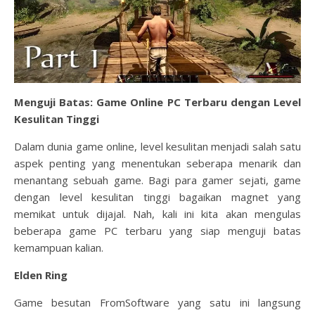
Menguji Batas: Game Online PC Terbaru dengan Level
Kesulitan Tinggi
Dalam dunia game online, level kesulitan menjadi salah satu
aspek penting yang menentukan seberapa menarik dan
menantang sebuah game. Bagi para gamer sejati, game
dengan level kesulitan tinggi bagaikan magnet yang
memikat untuk dijajal. Nah, kali ini kita akan mengulas
beberapa game PC terbaru yang siap menguji batas
kemampuan kalian.
Elden Ring
Game besutan FromSoftware yang satu ini langsung