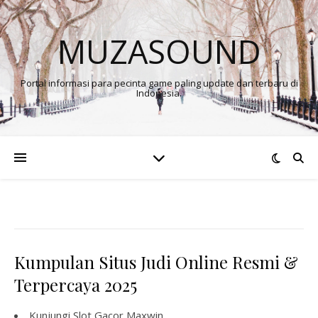
MUZASOUND
Portal informasi para pecinta game paling update dan terbaru di
Indonesia.
Kumpulan Situs Judi Online Resmi &
Terpercaya 2025
Kunjungi
Slot Gacor Maxwin