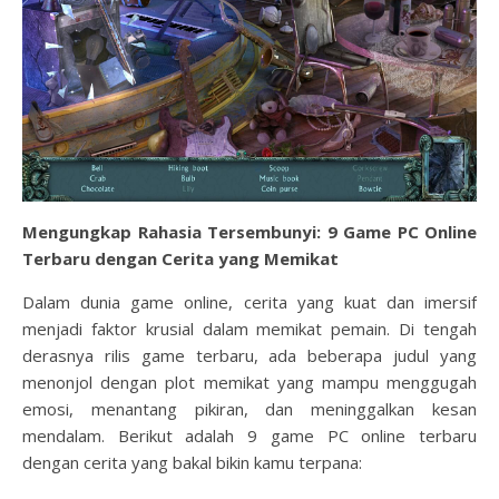
Mengungkap Rahasia Tersembunyi: 9 Game PC Online
Terbaru dengan Cerita yang Memikat
Dalam dunia game online, cerita yang kuat dan imersif
menjadi faktor krusial dalam memikat pemain. Di tengah
derasnya rilis game terbaru, ada beberapa judul yang
menonjol dengan plot memikat yang mampu menggugah
emosi, menantang pikiran, dan meninggalkan kesan
mendalam. Berikut adalah 9 game PC online terbaru
dengan cerita yang bakal bikin kamu terpana: