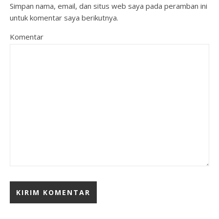
Simpan nama, email, dan situs web saya pada peramban ini
untuk komentar saya berikutnya.
Komentar