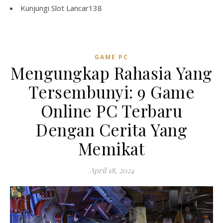
Kunjungi
Slot Lancar138
GAME PC
Mengungkap Rahasia Yang
Tersembunyi: 9 Game
Online PC Terbaru
Dengan Cerita Yang
Memikat
April 18, 2024