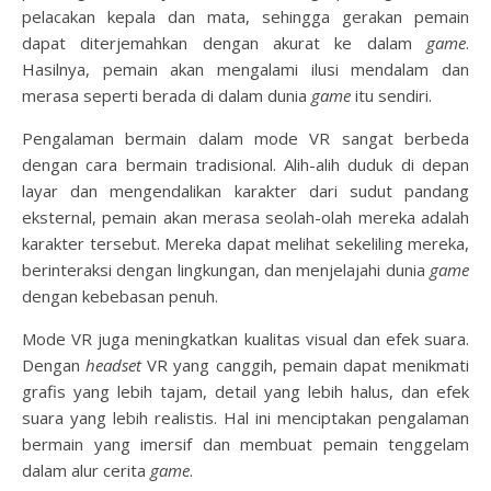
pelacakan kepala dan mata, sehingga gerakan pemain
dapat diterjemahkan dengan akurat ke dalam
game
.
Hasilnya, pemain akan mengalami ilusi mendalam dan
merasa seperti berada di dalam dunia
game
itu sendiri.
Pengalaman bermain dalam mode VR sangat berbeda
dengan cara bermain tradisional. Alih-alih duduk di depan
layar dan mengendalikan karakter dari sudut pandang
eksternal, pemain akan merasa seolah-olah mereka adalah
karakter tersebut. Mereka dapat melihat sekeliling mereka,
berinteraksi dengan lingkungan, dan menjelajahi dunia
game
dengan kebebasan penuh.
Mode VR juga meningkatkan kualitas visual dan efek suara.
Dengan
headset
VR yang canggih, pemain dapat menikmati
grafis yang lebih tajam, detail yang lebih halus, dan efek
suara yang lebih realistis. Hal ini menciptakan pengalaman
bermain yang imersif dan membuat pemain tenggelam
dalam alur cerita
game
.