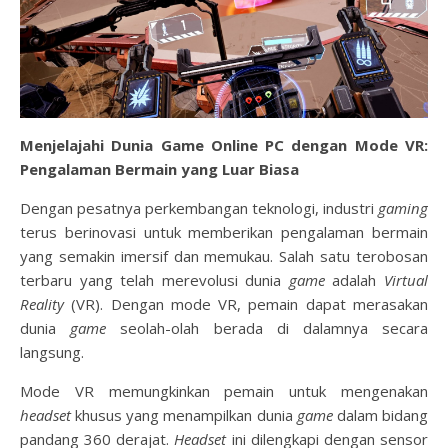
Menjelajahi Dunia Game Online PC dengan Mode VR:
Pengalaman Bermain yang Luar Biasa
Dengan pesatnya perkembangan teknologi, industri
gaming
terus berinovasi untuk memberikan pengalaman bermain
yang semakin imersif dan memukau. Salah satu terobosan
terbaru yang telah merevolusi dunia
game
adalah
Virtual
Reality
(VR). Dengan mode VR, pemain dapat merasakan
dunia
game
seolah-olah berada di dalamnya secara
langsung.
Mode VR memungkinkan pemain untuk mengenakan
headset
khusus yang menampilkan dunia
game
dalam bidang
pandang 360 derajat.
Headset
ini dilengkapi dengan sensor