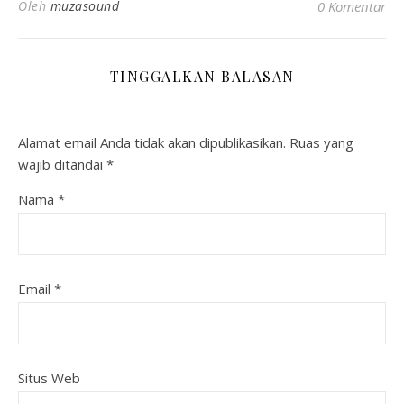
Oleh
muzasound
0 Komentar
TINGGALKAN BALASAN
Alamat email Anda tidak akan dipublikasikan.
Ruas yang
wajib ditandai
*
Nama
*
Email
*
Situs Web