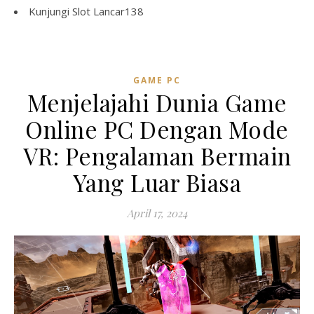
Kunjungi
Slot Lancar138
GAME PC
Menjelajahi Dunia Game
Online PC Dengan Mode
VR: Pengalaman Bermain
Yang Luar Biasa
April 17, 2024