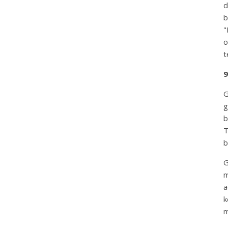
d
b
"
o
t
9
G
g
b
T
b
G
m
a
k
m