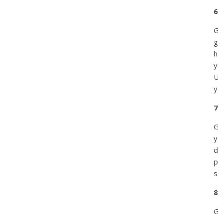
6
G
g
h
y
U
y
7
G
y
d
p
s
8
G