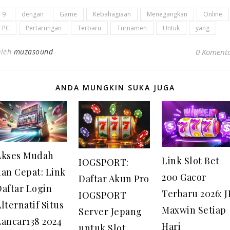
9
dengan
Game
Kebahagiaan
Menegangkan
Online
PC
Pertarungan
Terbaru
Turnamen
Untuk
yang
leh
muzasound
0 Koment
ANDA MUNGKIN SUKA JUGA
Akses Mudah
Link Slot Bet
IOGSPORT:
dan Cepat: Link
200 Gacor
Daftar Akun Pro
Daftar Login
Terbaru 2026: J
IOGSPORT
lternatif Situs
Maxwin Setiap
Server Jepang
Lancar138 2024
Hari
untuk Slot