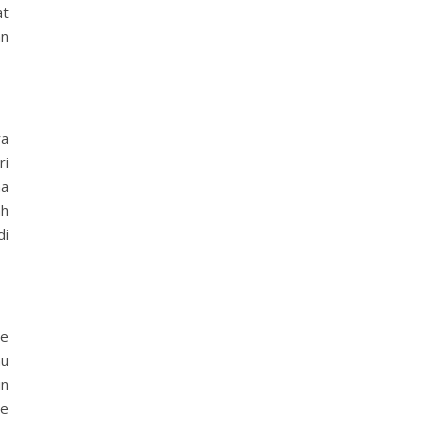
at
an
ra
ri
na
ah
di
re
au
in
ze