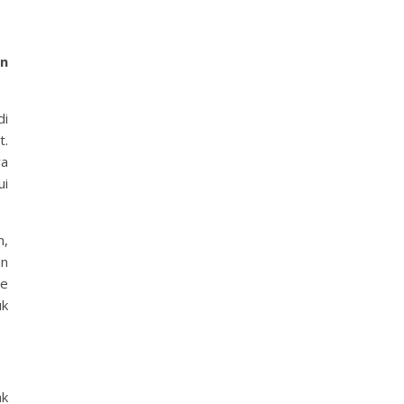
en
di
t.
ya
ui
n,
an
me
uk
ak