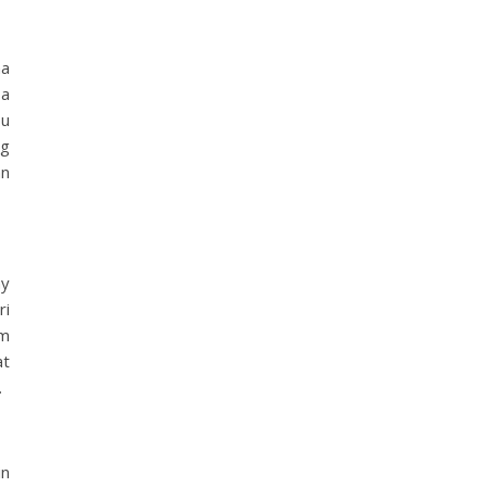
na
sa
pu
ng
an
ay
ri
am
at
.
in