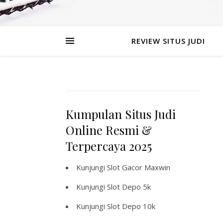
REVIEW SITUS JUDI
Kumpulan Situs Judi
Online Resmi &
Terpercaya 2025
Kunjungi
Slot Gacor Maxwin
Kunjungi
Slot Depo 5k
Kunjungi
Slot Depo 10k