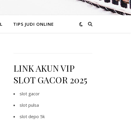
L
TIPS JUDI ONLINE
LINK AKUN VIP
SLOT GACOR 2025
slot gacor
slot pulsa
slot depo 5k