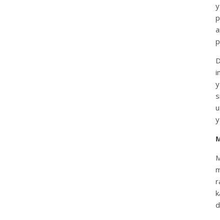
y
p
a
p
D
i
y
s
u
y
M
M
m
r
k
d