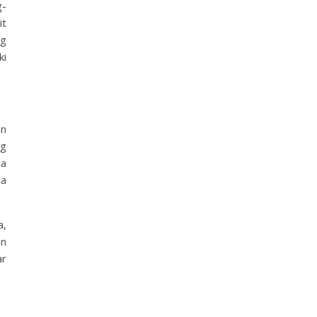
g-
it
ng
ki
an
ng
ma
ba
a,
an
ar