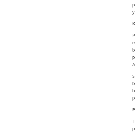
p
y
K
P
m
b
p
A
S
b
b
p
P
T
p