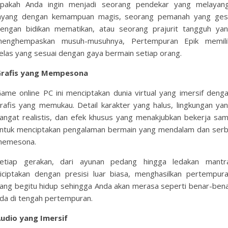
pakah Anda ingin menjadi seorang pendekar yang melayan
ayang dengan kemampuan magis, seorang pemanah yang ges
engan bidikan mematikan, atau seorang prajurit tangguh ya
enghempaskan musuh-musuhnya, Pertempuran Epik memili
elas yang sesuai dengan gaya bermain setiap orang.
rafis yang Mempesona
ame online PC ini menciptakan dunia virtual yang imersif deng
rafis yang memukau. Detail karakter yang halus, lingkungan ya
angat realistis, dan efek khusus yang menakjubkan bekerja sa
ntuk menciptakan pengalaman bermain yang mendalam dan ser
emesona.
etiap gerakan, dari ayunan pedang hingga ledakan mantr
iciptakan dengan presisi luar biasa, menghasilkan pertempur
ang begitu hidup sehingga Anda akan merasa seperti benar-ben
da di tengah pertempuran.
udio yang Imersif