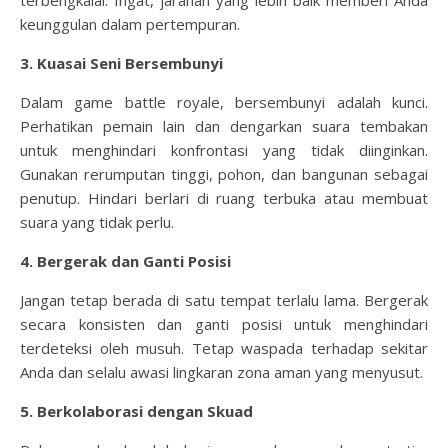
terbengkalai. Ingat, jarahan yang lebih baik memberi Anda
keunggulan dalam pertempuran.
3. Kuasai Seni Bersembunyi
Dalam game battle royale, bersembunyi adalah kunci.
Perhatikan pemain lain dan dengarkan suara tembakan
untuk menghindari konfrontasi yang tidak diinginkan.
Gunakan rerumputan tinggi, pohon, dan bangunan sebagai
penutup. Hindari berlari di ruang terbuka atau membuat
suara yang tidak perlu.
4. Bergerak dan Ganti Posisi
Jangan tetap berada di satu tempat terlalu lama. Bergerak
secara konsisten dan ganti posisi untuk menghindari
terdeteksi oleh musuh. Tetap waspada terhadap sekitar
Anda dan selalu awasi lingkaran zona aman yang menyusut.
5. Berkolaborasi dengan Skuad