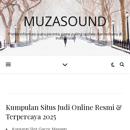
MUZASOUND
Portal informasi para pecinta game paling update dan terbaru di
Indonesia.
Kumpulan Situs Judi Online Resmi &
Terpercaya 2025
Kunjungi
Slot Gacor Maxwin