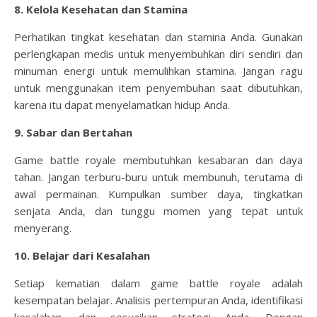
8. Kelola Kesehatan dan Stamina
Perhatikan tingkat kesehatan dan stamina Anda. Gunakan
perlengkapan medis untuk menyembuhkan diri sendiri dan
minuman energi untuk memulihkan stamina. Jangan ragu
untuk menggunakan item penyembuhan saat dibutuhkan,
karena itu dapat menyelamatkan hidup Anda.
9. Sabar dan Bertahan
Game battle royale membutuhkan kesabaran dan daya
tahan. Jangan terburu-buru untuk membunuh, terutama di
awal permainan. Kumpulkan sumber daya, tingkatkan
senjata Anda, dan tunggu momen yang tepat untuk
menyerang.
10. Belajar dari Kesalahan
Setiap kematian dalam game battle royale adalah
kesempatan belajar. Analisis pertempuran Anda, identifikasi