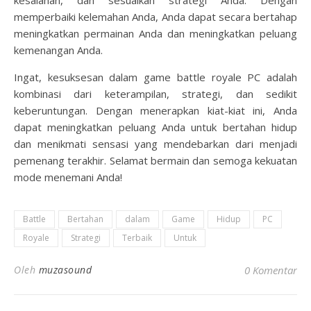
kesalahan, dan sesuaikan strategi Anda. Dengan
memperbaiki kelemahan Anda, Anda dapat secara bertahap
meningkatkan permainan Anda dan meningkatkan peluang
kemenangan Anda.
Ingat, kesuksesan dalam game battle royale PC adalah
kombinasi dari keterampilan, strategi, dan sedikit
keberuntungan. Dengan menerapkan kiat-kiat ini, Anda
dapat meningkatkan peluang Anda untuk bertahan hidup
dan menikmati sensasi yang mendebarkan dari menjadi
pemenang terakhir. Selamat bermain dan semoga kekuatan
mode menemani Anda!
Battle
Bertahan
dalam
Game
Hidup
PC
Royale
Strategi
Terbaik
Untuk
Oleh
muzasound
0 Komentar