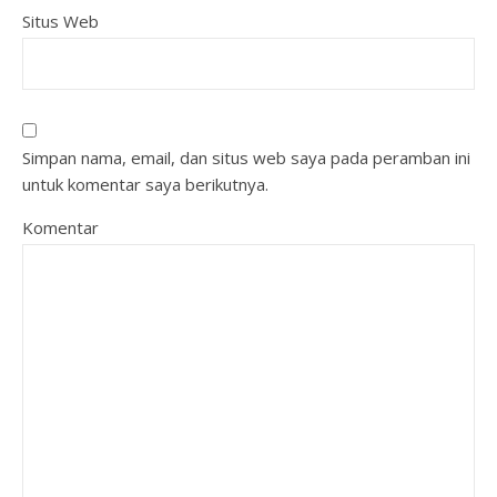
Situs Web
Simpan nama, email, dan situs web saya pada peramban ini
untuk komentar saya berikutnya.
Komentar