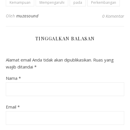
Kemampuan
Mempengaruhi
pada
Perkembangan
Oleh
muzasound
0 Komentar
TINGGALKAN BALASAN
Alamat email Anda tidak akan dipublikasikan.
Ruas yang
wajib ditandai
*
Nama
*
Email
*