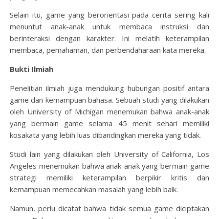
Selain itu, game yang berorientasi pada cerita sering kali
menuntut anak-anak untuk membaca instruksi dan
berinteraksi dengan karakter. Ini melatih keterampilan
membaca, pemahaman, dan perbendaharaan kata mereka.
Bukti Ilmiah
Penelitian ilmiah juga mendukung hubungan positif antara
game dan kemampuan bahasa. Sebuah studi yang dilakukan
oleh University of Michigan menemukan bahwa anak-anak
yang bermain game selama 45 menit sehari memiliki
kosakata yang lebih luas dibandingkan mereka yang tidak.
Studi lain yang dilakukan oleh University of California, Los
Angeles menemukan bahwa anak-anak yang bermain game
strategi memiliki keterampilan berpikir kritis dan
kemampuan memecahkan masalah yang lebih baik.
Namun, perlu dicatat bahwa tidak semua game diciptakan