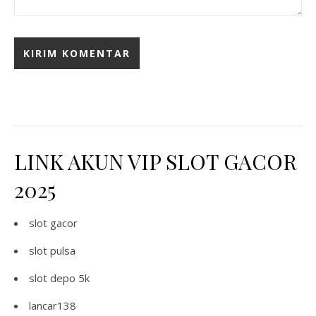
LINK AKUN VIP SLOT GACOR
2025
slot gacor
slot pulsa
slot depo 5k
lancar138