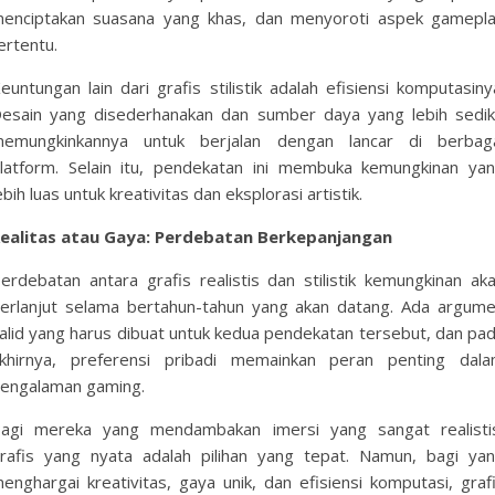
enciptakan suasana yang khas, dan menyoroti aspek gamepl
ertentu.
euntungan lain dari grafis stilistik adalah efisiensi komputasiny
esain yang disederhanakan dan sumber daya yang lebih sedik
emungkinkannya untuk berjalan dengan lancar di berbag
latform. Selain itu, pendekatan ini membuka kemungkinan ya
ebih luas untuk kreativitas dan eksplorasi artistik.
ealitas atau Gaya: Perdebatan Berkepanjangan
erdebatan antara grafis realistis dan stilistik kemungkinan ak
erlanjut selama bertahun-tahun yang akan datang. Ada argum
alid yang harus dibuat untuk kedua pendekatan tersebut, dan pa
khirnya, preferensi pribadi memainkan peran penting dal
engalaman gaming.
agi mereka yang mendambakan imersi yang sangat realisti
rafis yang nyata adalah pilihan yang tepat. Namun, bagi ya
enghargai kreativitas, gaya unik, dan efisiensi komputasi, graf