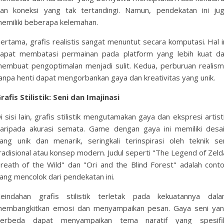
an koneksi yang tak tertandingi. Namun, pendekatan ini ju
emiliki beberapa kelemahan.
ertama, grafis realistis sangat menuntut secara komputasi. Hal i
apat membatasi permainan pada platform yang lebih kuat d
embuat pengoptimalan menjadi sulit. Kedua, perburuan realis
anpa henti dapat mengorbankan gaya dan kreativitas yang unik.
rafis Stilistik: Seni dan Imajinasi
i sisi lain, grafis stilistik mengutamakan gaya dan ekspresi artist
aripada akurasi semata. Game dengan gaya ini memiliki desa
ang unik dan menarik, seringkali terinspirasi oleh teknik se
radisional atau konsep modern. Judul seperti "The Legend of Zeld
reath of the Wild" dan "Ori and the Blind Forest" adalah cont
ang mencolok dari pendekatan ini.
eindahan grafis stilistik terletak pada kekuatannya dal
embangkitkan emosi dan menyampaikan pesan. Gaya seni ya
erbeda dapat menyampaikan tema naratif yang spesifi