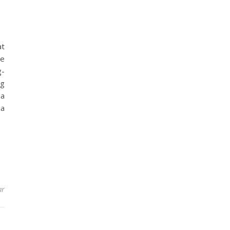
at
me
g-
ng
da
ia
ar