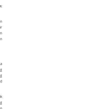
n:
un
ir
am
an
ka
ng
ng
ad
uk
ng
an