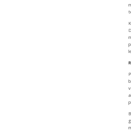
m
t
K
D
m
p
l
R
P
b
v
a
p
B
g
m