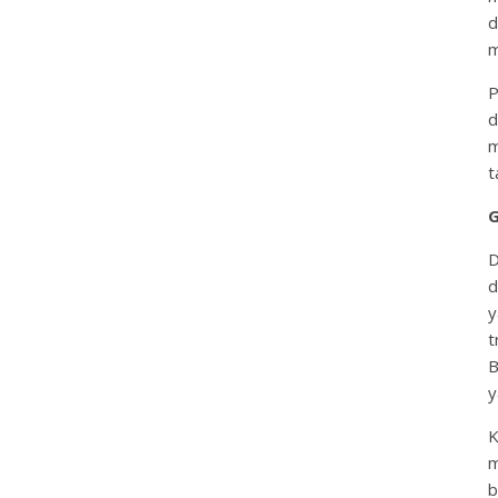
d
m
P
d
m
t
G
D
d
y
t
B
y
K
m
b