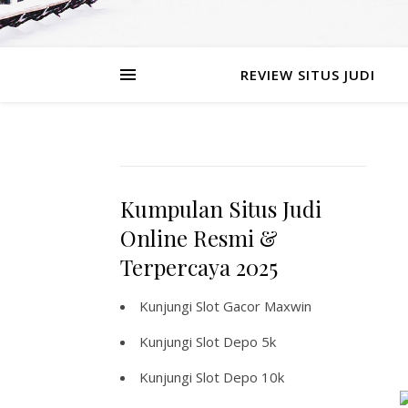
REVIEW SITUS JUDI
Kumpulan Situs Judi
Online Resmi &
Terpercaya 2025
Kunjungi
Slot Gacor Maxwin
Kunjungi
Slot Depo 5k
Kunjungi
Slot Depo 10k