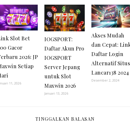
Akses Mudah
ink Slot Bet
IOGSPORT:
dan Cepat: Lin
200 Gacor
Daftar Akun Pro
Daftar Login
erbaru 2026: JP
IOGSPORT
Alternatif Situs
Maxwin Setiap
Server Jepang
Lancar138 2024
Hari
untuk Slot
Desember 2, 2024
anuari 11, 2026
Maxwin 2026
Januari 13, 2026
TINGGALKAN BALASAN