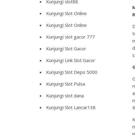
Kunjungi
slot88
M
Kunjungi
Slot Online
R
Kunjungi
Slot Online
D
t
Kunjungi
slot gacor 777
m
d
Kunjungi
Slot Gacor
s
Kunjungi
Link Slot Gacor
G
Kunjungi
Slot Depo 5000
G
Kunjungi
Slot Pulsa
m
a
Kunjungi
slot dana
m
Kunjungi
Slot Lancar138
R
K
m
m