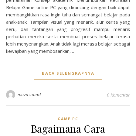
pemahaman konsep akademik. Menumbuhkan Kecintaan
Belajar Game online PC yang dirancang dengan baik dapat
membangkitkan rasa ingin tahu dan semangat belajar pada
anak-anak. Tampilan visual yang menarik, alur cerita yang
seru, dan tantangan yang progresif mampu menarik
perhatian mereka serta membuat proses belajar terasa
lebih menyenangkan. Anak tidak lagi merasa belajar sebagai
kewajiban yang membosankan,…
BACA SELENGKAPNYA
muzasound
0 Komentar
GAME PC
Bagaimana Cara