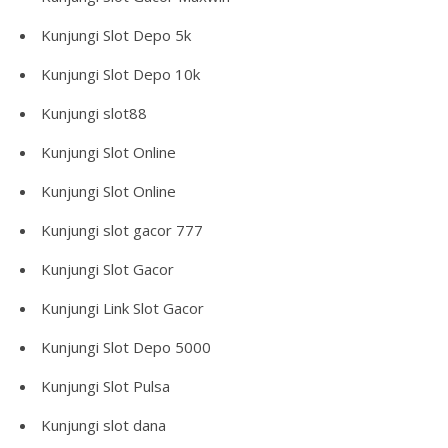
Kunjungi
Slot Depo 5k
Kunjungi
Slot Depo 10k
Kunjungi
slot88
Kunjungi
Slot Online
Kunjungi
Slot Online
Kunjungi
slot gacor 777
Kunjungi
Slot Gacor
Kunjungi
Link Slot Gacor
Kunjungi
Slot Depo 5000
Kunjungi
Slot Pulsa
Kunjungi
slot dana