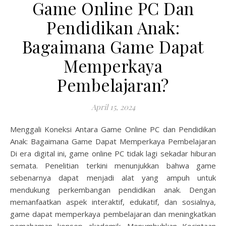
Game Online PC Dan
Pendidikan Anak:
Bagaimana Game Dapat
Memperkaya
Pembelajaran?
April 15, 2024
Menggali Koneksi Antara Game Online PC dan Pendidikan
Anak: Bagaimana Game Dapat Memperkaya Pembelajaran
Di era digital ini, game online PC tidak lagi sekadar hiburan
semata. Penelitian terkini menunjukkan bahwa game
sebenarnya dapat menjadi alat yang ampuh untuk
mendukung perkembangan pendidikan anak. Dengan
memanfaatkan aspek interaktif, edukatif, dan sosialnya,
game dapat memperkaya pembelajaran dan meningkatkan