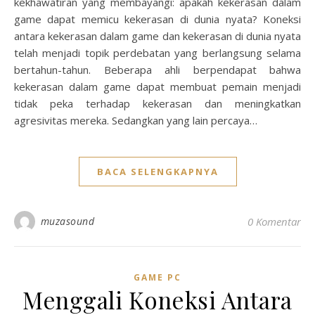
kekhawatiran yang membayangi: apakah kekerasan dalam
game dapat memicu kekerasan di dunia nyata? Koneksi
antara kekerasan dalam game dan kekerasan di dunia nyata
telah menjadi topik perdebatan yang berlangsung selama
bertahun-tahun. Beberapa ahli berpendapat bahwa
kekerasan dalam game dapat membuat pemain menjadi
tidak peka terhadap kekerasan dan meningkatkan
agresivitas mereka. Sedangkan yang lain percaya…
BACA SELENGKAPNYA
muzasound
0 Komentar
GAME PC
Menggali Koneksi Antara