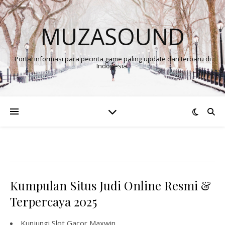
MUZASOUND
Portal informasi para pecinta game paling update dan terbaru di
Indonesia.
Kumpulan Situs Judi Online Resmi &
Terpercaya 2025
Kunjungi
Slot Gacor Maxwin