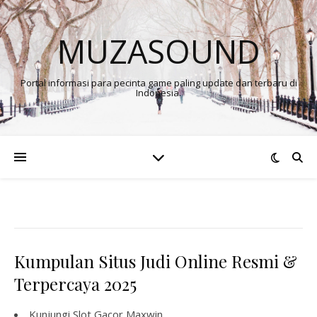
MUZASOUND
Portal informasi para pecinta game paling update dan terbaru di
Indonesia.
Kumpulan Situs Judi Online Resmi &
Terpercaya 2025
Kunjungi
Slot Gacor Maxwin