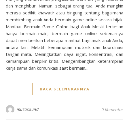
dan menghibur. Namun, sebagai orang tua, Anda mungkin
merasa sedikit khawatir atau bingung tentang bagaimana
membimbing anak Anda bermain game online secara bijak.
Manfaat Bermain Game Online bagi Anak Meski terkesan
hanya bermain-main, bermain game online sebenarnya
dapat memberikan beberapa manfaat bagi anak-anak Anda,
antara lain: Melatih kemampuan motorik dan koordinasi
tangan-mata. Meningkatkan daya ingat, konsentrasi, dan
kemampuan berpikir kritis. Mengembangkan keterampilan
kerja sama dan komunikasi saat bermain…
BACA SELENGKAPNYA
muzasound
0 Komentar