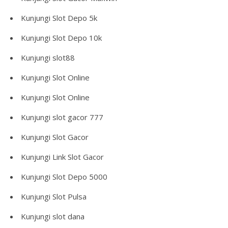
Kunjungi
Slot Depo 5k
Kunjungi
Slot Depo 10k
Kunjungi
slot88
Kunjungi
Slot Online
Kunjungi
Slot Online
Kunjungi
slot gacor 777
Kunjungi
Slot Gacor
Kunjungi
Link Slot Gacor
Kunjungi
Slot Depo 5000
Kunjungi
Slot Pulsa
Kunjungi
slot dana