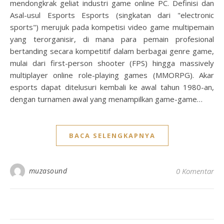
mendongkrak geliat industri game online PC. Definisi dan
Asal-usul Esports Esports (singkatan dari "electronic
sports") merujuk pada kompetisi video game multipemain
yang terorganisir, di mana para pemain profesional
bertanding secara kompetitif dalam berbagai genre game,
mulai dari first-person shooter (FPS) hingga massively
multiplayer online role-playing games (MMORPG). Akar
esports dapat ditelusuri kembali ke awal tahun 1980-an,
dengan turnamen awal yang menampilkan game-game…
BACA SELENGKAPNYA
muzasound
0 Komentar