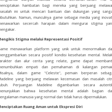
enciptakan hambatan bagi mereka yang berjuang melaw
asalah ini untuk mencari bantuan dan dukungan yang sang
ibutuhkan. Namun, munculnya game sebagai media yang inovat
enawarkan secercah harapan dalam mengurai stigma ya
engakar.
engikis Stigma melalui Representasi Positif
ame menawarkan platform yang unik untuk menormalkan d
enggambarkan secara positif kondisi kesehatan mental. Melal
arakter dan alur cerita yang relate, game dapat memban
enumbuhkan empati dan pemahaman di kalangan pemai
isalnya, dalam game "Celeste", pemain berperan sebag
adeline yang berjuang melawan kecemasan dan masalah cit
ubuh. Perjuangan Madeline digambarkan secara autenti
enunjukkan bahwa kesehatan mental adalah bagian da
engalaman manusia yang normal dan tidak harus dipermalukan.
enciptakan Ruang Aman untuk Ekspresi Diri