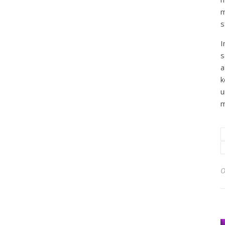
m
s
I
s
a
k
u
m
O