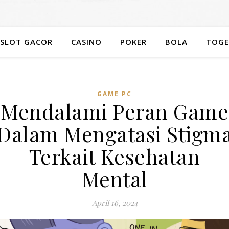
SLOT GACOR
CASINO
POKER
BOLA
TOGE
GAME PC
Mendalami Peran Game
Dalam Mengatasi Stigm
Terkait Kesehatan
Mental
April 16, 2024