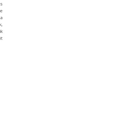
as
me
ia
k,
uk
it