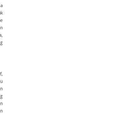
ga
k
de
an
a,
ng
f,
cu
an
ng
an
an