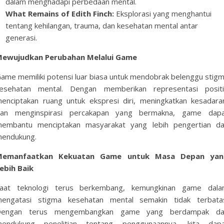
dalam menghadapi perbedaan mental.
What Remains of Edith Finch:
Eksplorasi yang menghantui
tentang kehilangan, trauma, dan kesehatan mental antar
generasi.
ewujudkan Perubahan Melalui Game
ame memiliki potensi luar biasa untuk mendobrak belenggu stig
esehatan mental. Dengan memberikan representasi positi
enciptakan ruang untuk ekspresi diri, meningkatkan kesadara
an menginspirasi percakapan yang bermakna, game dap
embantu menciptakan masyarakat yang lebih pengertian d
endukung.
Memanfaatkan Kekuatan Game untuk Masa Depan yan
ebih Baik
aat teknologi terus berkembang, kemungkinan game dal
engatasi stigma kesehatan mental semakin tidak terbata
Dengan terus mengembangkan game yang berdampak da
endukung penelitian tentang penggunaannya, kita dap