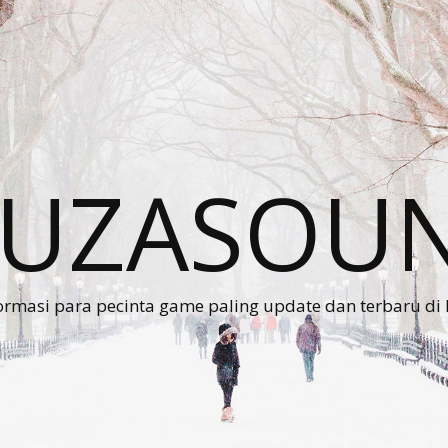
UZASOU
formasi para pecinta game paling update dan terbaru di 