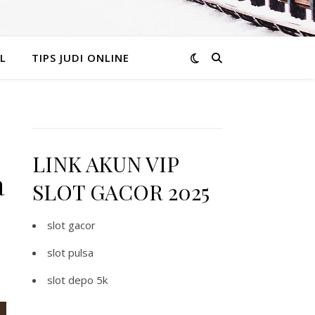
L
TIPS JUDI ONLINE
LINK AKUN VIP
a
SLOT GACOR 2025
slot gacor
slot pulsa
slot depo 5k