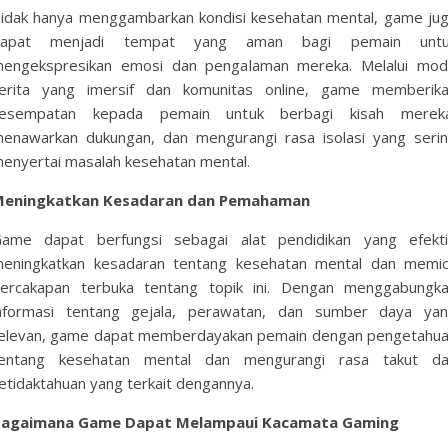
idak hanya menggambarkan kondisi kesehatan mental, game ju
dapat menjadi tempat yang aman bagi pemain untu
engekspresikan emosi dan pengalaman mereka. Melalui mo
erita yang imersif dan komunitas online, game memberik
esempatan kepada pemain untuk berbagi kisah merek
enawarkan dukungan, dan mengurangi rasa isolasi yang seri
enyertai masalah kesehatan mental.
eningkatkan Kesadaran dan Pemahaman
ame dapat berfungsi sebagai alat pendidikan yang efekti
eningkatkan kesadaran tentang kesehatan mental dan memi
ercakapan terbuka tentang topik ini. Dengan menggabungk
nformasi tentang gejala, perawatan, dan sumber daya ya
elevan, game dapat memberdayakan pemain dengan pengetahu
entang kesehatan mental dan mengurangi rasa takut d
etidaktahuan yang terkait dengannya.
agaimana Game Dapat Melampaui Kacamata Gaming