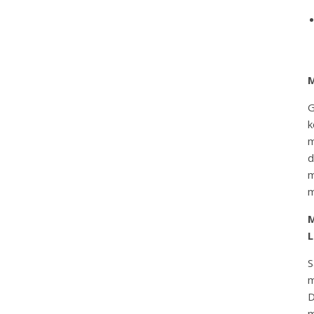
M
G
k
m
d
m
m
L
S
m
m