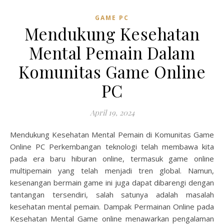
GAME PC
Mendukung Kesehatan
Mental Pemain Dalam
Komunitas Game Online
PC
April 19, 2024
Mendukung Kesehatan Mental Pemain di Komunitas Game
Online PC Perkembangan teknologi telah membawa kita
pada era baru hiburan online, termasuk game online
multipemain yang telah menjadi tren global. Namun,
kesenangan bermain game ini juga dapat dibarengi dengan
tantangan tersendiri, salah satunya adalah masalah
kesehatan mental pemain. Dampak Permainan Online pada
Kesehatan Mental Game online menawarkan pengalaman