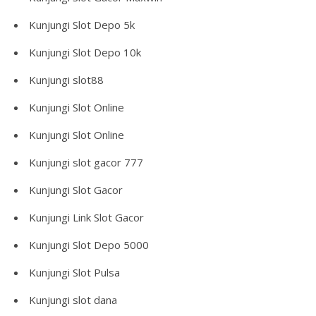
Kunjungi
Slot Depo 5k
Kunjungi
Slot Depo 10k
Kunjungi
slot88
Kunjungi
Slot Online
Kunjungi
Slot Online
Kunjungi
slot gacor 777
Kunjungi
Slot Gacor
Kunjungi
Link Slot Gacor
Kunjungi
Slot Depo 5000
Kunjungi
Slot Pulsa
Kunjungi
slot dana