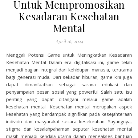
Untuk Mempromosikan
Kesadaran Kesehatan
Mental
April 16, 2024
Menggali Potensi Game untuk Meningkatkan Kesadaran
Kesehatan Mental Dalam era digitalisasi ini, game telah
menjadi bagian integral dari kehidupan manusia, terutama
bagi generasi muda. Dari sekadar hiburan, game kini juga
dapat dimanfaatkan sebagai sarana edukasi dan
penyampaian pesan sosial yang powerful. Salah satu isu
penting yang dapat ditangani melalui game adalah
kesehatan mental. Kesehatan mental merupakan aspek
kesehatan yang berdampak signifikan pada kesejahteraan
individu dan masyarakat secara keseluruhan. Sayangnya,
stigma dan kesalahpahaman seputar kesehatan mental
masih menjadi kendala utama dalam mengakses bantuan