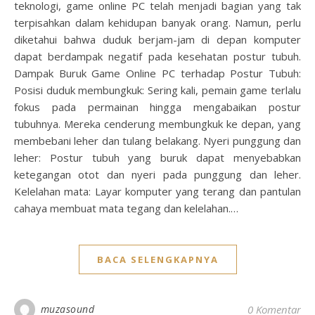
teknologi, game online PC telah menjadi bagian yang tak
terpisahkan dalam kehidupan banyak orang. Namun, perlu
diketahui bahwa duduk berjam-jam di depan komputer
dapat berdampak negatif pada kesehatan postur tubuh.
Dampak Buruk Game Online PC terhadap Postur Tubuh:
Posisi duduk membungkuk: Sering kali, pemain game terlalu
fokus pada permainan hingga mengabaikan postur
tubuhnya. Mereka cenderung membungkuk ke depan, yang
membebani leher dan tulang belakang. Nyeri punggung dan
leher: Postur tubuh yang buruk dapat menyebabkan
ketegangan otot dan nyeri pada punggung dan leher.
Kelelahan mata: Layar komputer yang terang dan pantulan
cahaya membuat mata tegang dan kelelahan.…
BACA SELENGKAPNYA
muzasound
0 Komentar