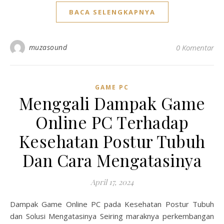
BACA SELENGKAPNYA
muzasound
0 Komentar
GAME PC
Menggali Dampak Game
Online PC Terhadap
Kesehatan Postur Tubuh
Dan Cara Mengatasinya
April 17, 2024
Dampak Game Online PC pada Kesehatan Postur Tubuh
dan Solusi Mengatasinya Seiring maraknya perkembangan