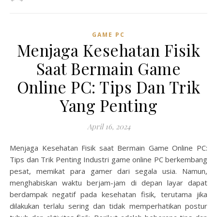
GAME PC
Menjaga Kesehatan Fisik
Saat Bermain Game
Online PC: Tips Dan Trik
Yang Penting
April 16, 2024
Menjaga Kesehatan Fisik saat Bermain Game Online PC:
Tips dan Trik Penting Industri game online PC berkembang
pesat, memikat para gamer dari segala usia. Namun,
menghabiskan waktu berjam-jam di depan layar dapat
berdampak negatif pada kesehatan fisik, terutama jika
dilakukan terlalu sering dan tidak memperhatikan postur